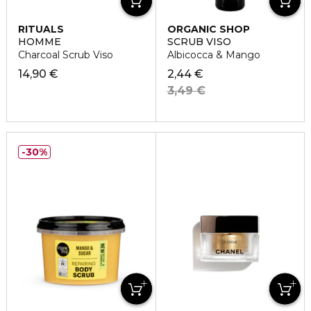
RITUALS
ORGANIC SHOP
HOMME
SCRUB VISO
Charcoal Scrub Viso
Albicocca & Mango
14,90 €
2,44 €
3,49 €
30%