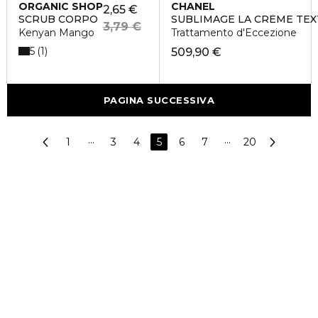
ORGANIC SHOP
CHANEL
2,65 €
SCRUB CORPO
SUBLIMAGE LA CRÈME TEX
3,79 €
Kenyan Mango
Trattamento d'Eccezione
5
1
509,90 €
PAGINA SUCCESSIVA
1
···
3
4
5
6
7
···
20