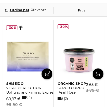
Ordina per
Rilevanza
Filtra
30%
30%
SHISEIDO
ORGANIC SHOP
2,65 €
VITAL PERFECTION
SCRUB CORPO
3,79 €
Uplifting and Firming Express Eye Mask
Pearl Rose
5
1
5
2
69,93 €
99,90 €