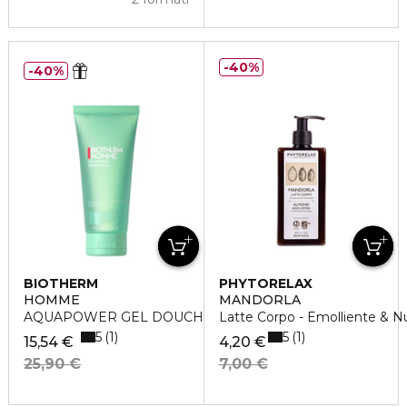
40%
40%
BIOTHERM
PHYTORELAX
HOMME
MANDORLA
AQUAPOWER GEL DOUCHE
Latte Corpo - Emolliente & N
5
5
1
1
15,54 €
4,20 €
25,90 €
7,00 €