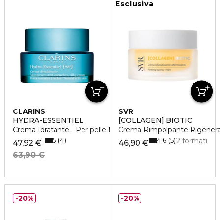
Esclusiva
CLARINS
SVR
HYDRA-ESSENTIEL
[COLLAGEN] BIOTIC
Crema Idratante - Per pelle Normale o Secca
Crema Rimpolpante Rigener
5
4.6
4
5
2 formati
47,92 €
46,90 €
63,90 €
20%
20%