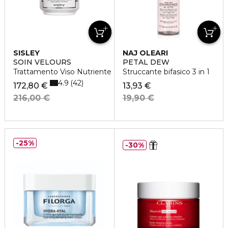
SISLEY
NAJ OLEARI
SOIN VELOURS
PETAL DEW
Trattamento Viso Nutriente Giorno e Notte
Struccante bifasico 3 in 1
4.9
42
172,80 €
13,93 €
216,00 €
19,90 €
25%
30%