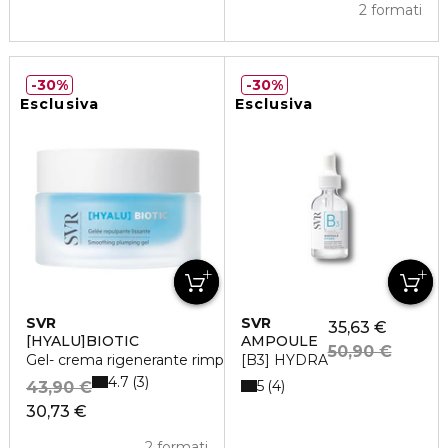
2 formati
30%
30%
Esclusiva
Esclusiva
SVR
SVR
35,63 €
[HYALU]BIOTIC
AMPOULE
50,90 €
Gel- crema rigenerante rimpolpante
[B3] HYDRA
4.7
3
5
4
43,90 €
30,73 €
2 formati