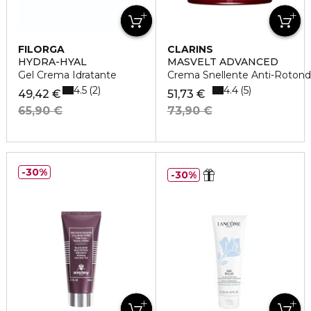
FILORGA
CLARINS
HYDRA-HYAL
MASVELT ADVANCED
Gel Crema Idratante
Crema Snellente Anti-Rotondit
4.5
4.4
2
5
49,42 €
51,73 €
65,90 €
73,90 €
30%
30%