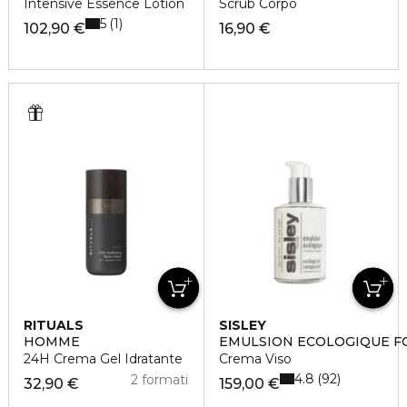
Intensive Essence Lotion
Scrub Corpo
5
1
102,90 €
16,90 €
RITUALS
SISLEY
HOMME
EMULSION ECOLOGIQUE F
24H Crema Gel Idratante
Crema Viso
4.8
92
2 formati
32,90 €
159,00 €