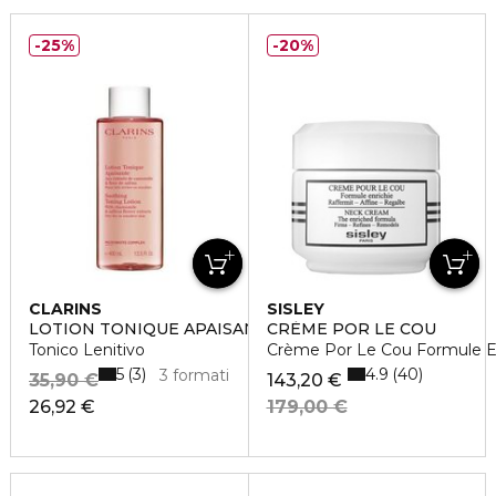
25%
20%
CLARINS
SISLEY
LOTION TONIQUE APAISANTE
CRÈME POR LE COU
Tonico Lenitivo
Crème Por Le Cou Formule E
5
4.9
3
40
3 formati
35,90 €
143,20 €
26,92 €
179,00 €