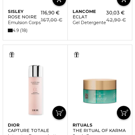
SISLEY
LANCÔME
116,90 €
30,03 €
ROSE NOIRE
ÉCLAT
167,00 €
42,90 €
Emulsion Corps
Gel Detergente
4.9
18
DIOR
RITUALS
CAPTURE TOTALE
THE RITUAL OF KARMA