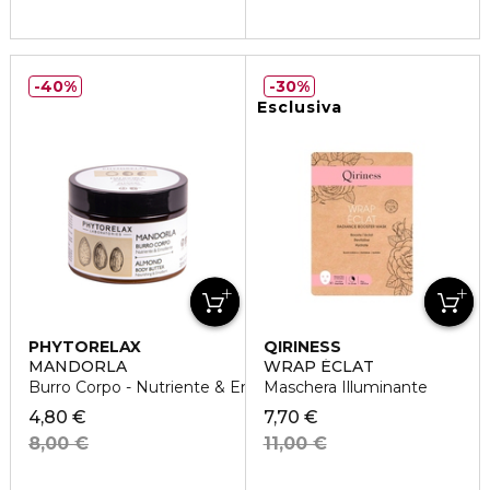
40%
30%
Esclusiva
PHYTORELAX
QIRINESS
MANDORLA
WRAP ÉCLAT
Burro Corpo - Nutriente & Emolliente
Maschera Illuminante
4,80 €
7,70 €
8,00 €
11,00 €