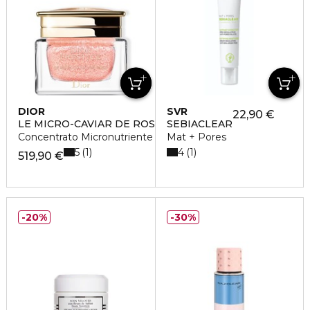
DIOR
SVR
22,90 €
LE MICRO-CAVIAR DE ROSE
SEBIACLEAR
Concentrato Micronutriente
Mat + Pores
5
4
1
1
519,90 €
20%
30%