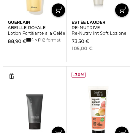
GUERLAIN
ESTÉE LAUDER
ABEILLE ROYALE
RE-NUTRIVE
Lotion Fortifiante à la Gelée Royale
Re-Nutriv Int Soft Lozione
4.5
2
2 formati
88,90 €
73,50 €
105,00 €
30%