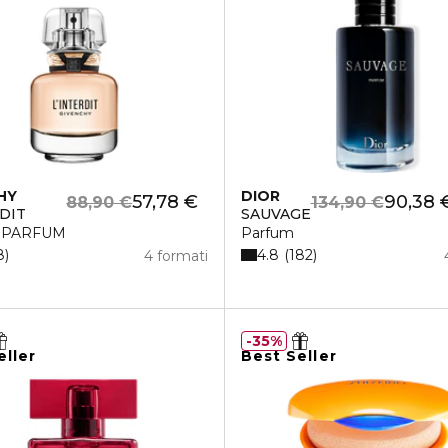
HY
DIOR
57,78 €
90,38 
88,90 €
134,90 €
RDIT
SAUVAGE
 PARFUM
Parfum
4.8
8
182
4 formati
35%
eller
Best Seller