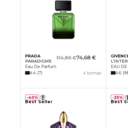
PRADA
GIVENC
74,68 €
114,90 €
PARADIGME
L’INTE
Eau De Parfum
EAU DE
4.4
4.6
7
9
4 formati
40%
35%
Best Seller
Best S