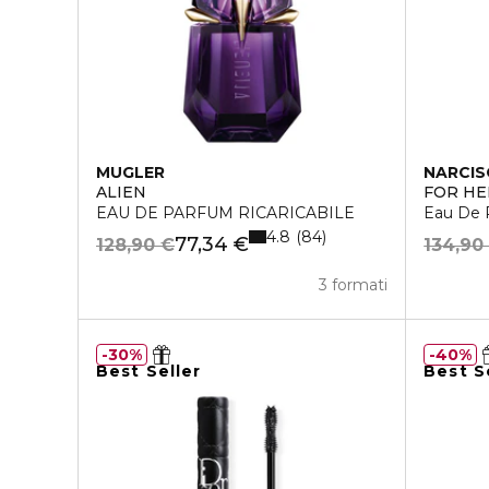
MUGLER
NARCIS
ALIEN
FOR HE
EAU DE PARFUM RICARICABILE
Eau De 
4.8
84
77,34 €
128,90 €
134,90
3 formati
30%
40%
Best Seller
Best S