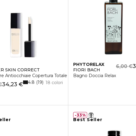
PHYTORELAX
3
6,00 €
R SKIN CORRECT
FIORI BACH
re Antiocchiaie Copertura Totale
Bagno Doccia Relax
4.8
19
18 colori
34,23 €
€
33%
eller
Best Seller