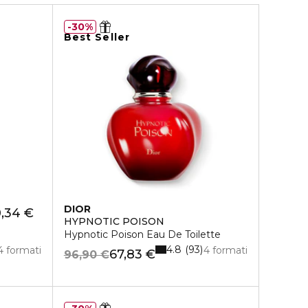
30%
Best Seller
DIOR
0,34 €
HYPNOTIC POISON
Hypnotic Poison Eau De Toilette
4.8
93
4 formati
4 formati
67,83 €
96,90 €