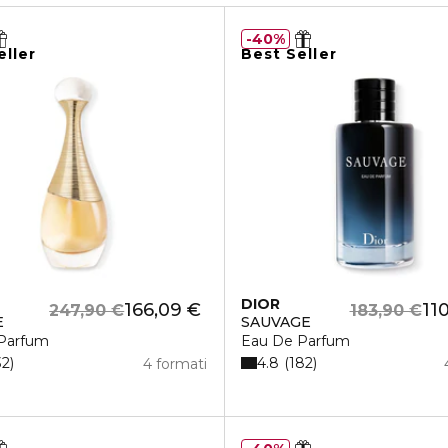
40%
eller
Best Seller
DIOR
166,09 €
11
247,90 €
183,90 €
E
SAUVAGE
Parfum
Eau De Parfum
4.8
32
182
4 formati