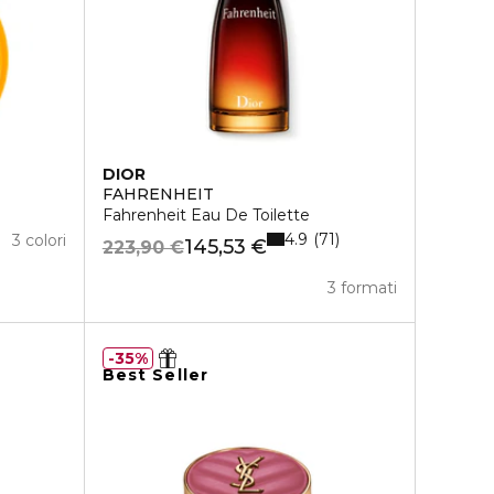
DIOR
FAHRENHEIT
Fahrenheit Eau De Toilette
4.9
71
3 colori
145,53 €
223,90 €
3 formati
35%
Best Seller