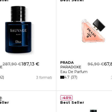
eller
Best Seller
PRADA
187,13 €
67,
287,90 €
96,90 €
GE
PARADOXE
Eau De Parfum
4.7
82
37
3 formati
40%
eller
Best Seller