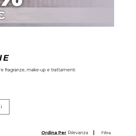
NE
stare fragranze, make-up e trattamenti
i
Ordina Per
Rilevanza
Filtra