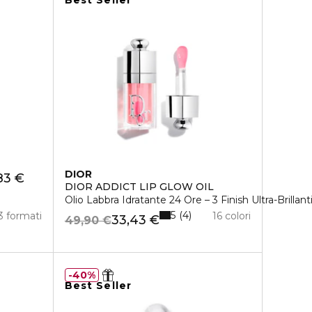
Best Seller
DIOR
83 €
DIOR ADDICT LIP GLOW OIL
Olio Labbra Idratante 24 Ore – 3 Finish Ultra-Brillant
5
4
3 formati
16 colori
33,43 €
49,90 €
40%
Best Seller