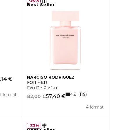
30%
Best Seller
NARCISO RODRIGUEZ
,14 €
FOR HER
Eau De Parfum
4.8
119
4 formati
57,40 €
82,00 €
4 formati
33%