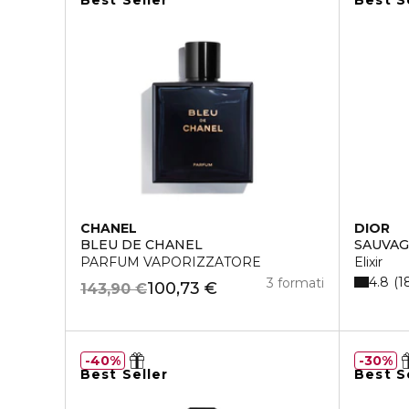
Best Seller
Best S
CHANEL
DIOR
BLEU DE CHANEL
SAUVA
PARFUM VAPORIZZATORE
Elixir
4.8
1
3 formati
100,73 €
143,90 €
40%
30%
Best Seller
Best S