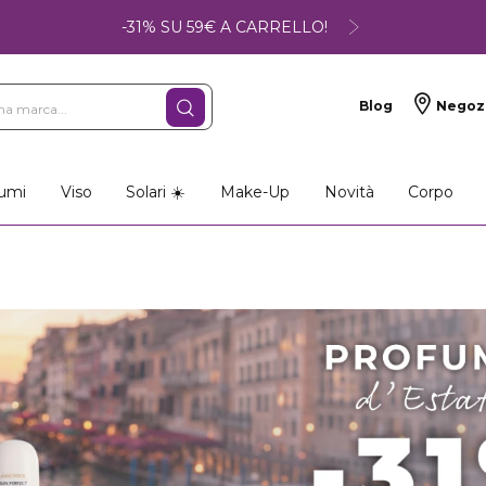
-31% SU 59€ A CARRELLO!
Blog
Negoz
umi
Viso
Solari ☀️
Make-Up
Novità
Corpo