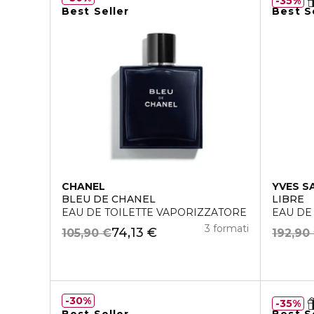
35%
Best Seller
Best S
CHANEL
YVES S
BLEU DE CHANEL
LIBRE
EAU DE TOILETTE VAPORIZZATORE
EAU DE
3 formati
74,13 €
105,90 €
192,90
30%
35%