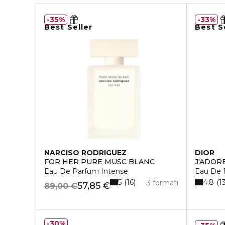
35%
33%
Best Seller
Best S
NARCISO RODRIGUEZ
DIOR
FOR HER PURE MUSC BLANC
J'ADOR
Eau De Parfum Intense
Eau De 
5
4.8
16
1
3 formati
57,85 €
89,00 €
30%