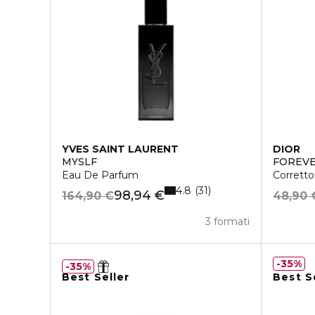
YVES SAINT LAURENT
DIOR
MYSLF
FOREVE
Eau De Parfum
Corretto
4.8
31
98,94 €
164,90 €
48,90 
3 formati
35%
35%
Best Seller
Best S