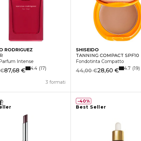
O RODRIGUEZ
SHISEIDO
R
TANNING COMPACT SPF10
Parfum Intense
Fondotinta Compatto
4.4
4.7
17
19
87,68 €
28,60 €
 €
44,00 €
3 formati
40%
eller
Best Seller