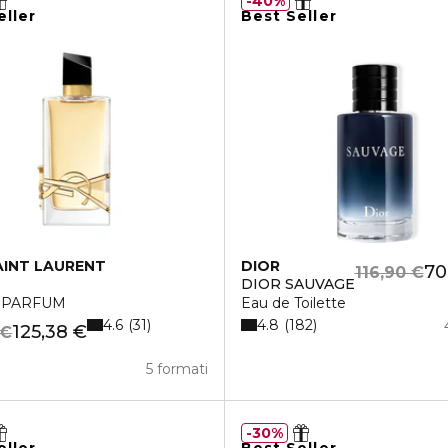
40%
eller
Best Seller
AINT LAURENT
DIOR
70
116,90 €
DIOR SAUVAGE
 PARFUM
Eau de Toilette
4.6
4.8
31
182
125,38 €
 €
5 formati
30%