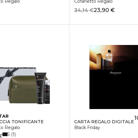
to Regalo
Cofanetto Regalo
23,90 €
34,14 €
TAR
1
CCIA TONIFICANTE
CARTA REGALO DIGITALE
to Regalo
Black Friday
5
1
€