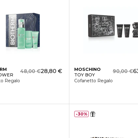
ERM
MOSCHINO
28,80 €
6
48,00 €
90,00 €
OWER
TOY BOY
to Regalo
Cofanetto Regalo
30%