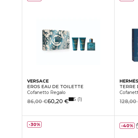
VERSACE
HERMÈ
EROS EAU DE TOILETTE
TERRE 
Cofanetto Regalo
Cofanet
5
1
60,20 €
86,00 €
128,00
30%
40%