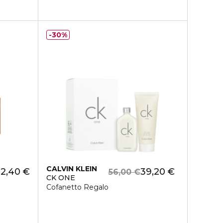
30%
CALVIN KLEIN
2,40 €
39,20 €
56,00 €
CK ONE
Cofanetto Regalo