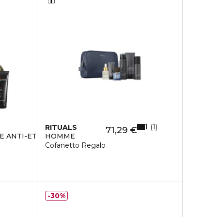
1
1
RITUALS
71,29 €
E ANTI-ETÀ
HOMME
Cofanetto Regalo
30%