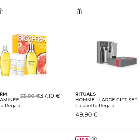
ERM
RITUALS
37,10 €
53,00 €
TAMINÉE
HOMME - LARGE GIFT SET
to Regalo
Cofanetto Regalo
49,90 €
30%