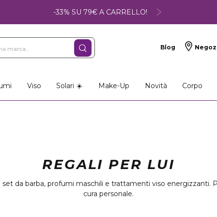
-33% SU 79€ A CARRELLO!
Blog
Negoz
umi
Viso
Solari ☀️
Make-Up
Novità
Corpo
REGALI PER LUI
et da barba, profumi maschili e trattamenti viso energizzanti. Pra
cura personale.