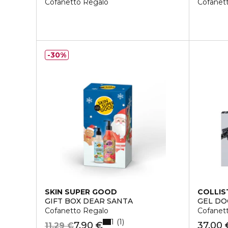
Cofanetto Regalo
Cofanet
30%
SKIN SUPER GOOD
COLLIS
GIFT BOX DEAR SANTA
GEL DO
Cofanetto Regalo
Cofanet
1
1
7,90 €
37,00 
11,29 €