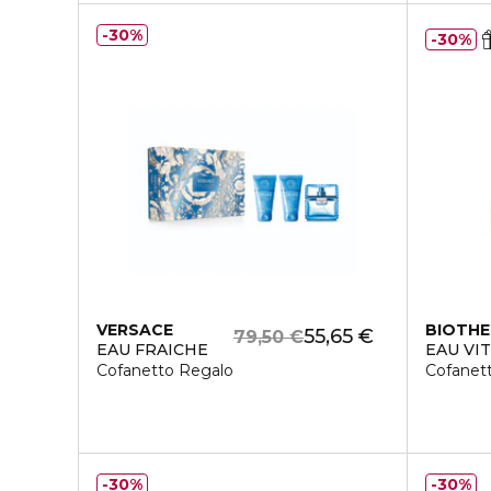
30%
30%
VERSACE
BIOTH
55,65 €
79,50 €
EAU FRAICHE
EAU VI
Cofanetto Regalo
Cofanet
30%
30%