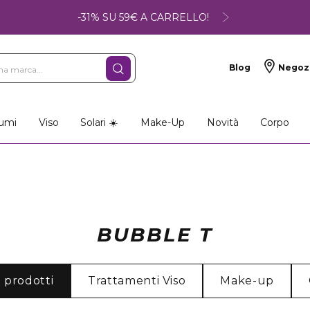
-31% SU 59€ A CARRELLO!
Blog
Negoz
umi
Viso
Solari ☀️
Make-Up
Novità
Corpo
BUBBLE T
i prodotti
Trattamenti Viso
Make-up