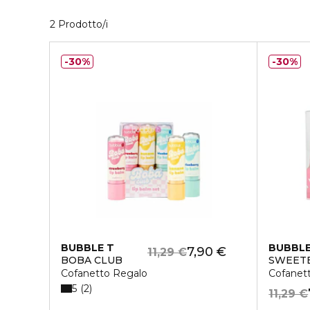
2 Prodotti visualizzati
2 Prodotto/i
30%
30%
BUBBLE T
BUBBLE
7,90 €
11,29 €
BOBA CLUB
SWEETE
Cofanetto Regalo
Cofanet
5
2
11,29 €