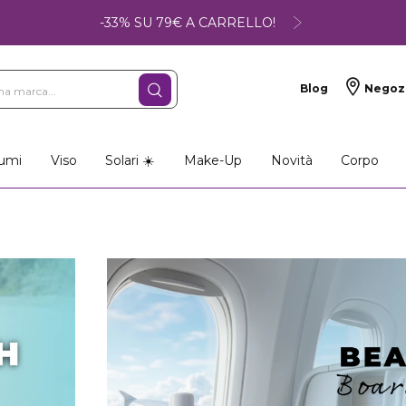
-33% SU 79€ A CARRELLO!
Blog
Negoz
so
Make-up
Profumi
umi
Viso
Solari ☀️
Make-Up
Novità
Corpo