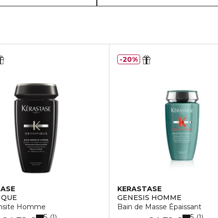
20%
TASE
KERASTASE
IQUE
GENESIS HOMME
ensite Homme
Bain de Masse Épaissant
5
5
1
1