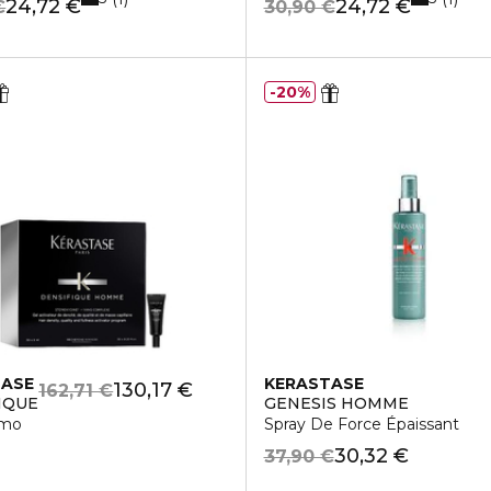
24,72 €
24,72 €
€
30,90 €
20%
TASE
KERASTASE
130,17 €
162,71 €
IQUE
GENESIS HOMME
omo
Spray De Force Épaissant
30,32 €
37,90 €