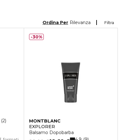
Ordina Per
Rilevanza
Filtra
30%
2
MONTBLANC
EXPLORER
Balsamo Dopobarba
4.9
9
3 formati