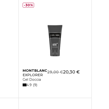
30%
MONTBLANC
20,30 €
29,00 €
EXPLORER
Gel Doccia
4.9
9