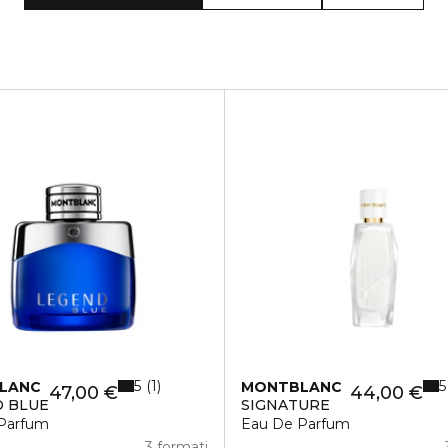
5
5
1
LANC
MONTBLANC
47,00 €
44,00 €
 BLUE
SIGNATURE
Parfum
Eau De Parfum
3 formati