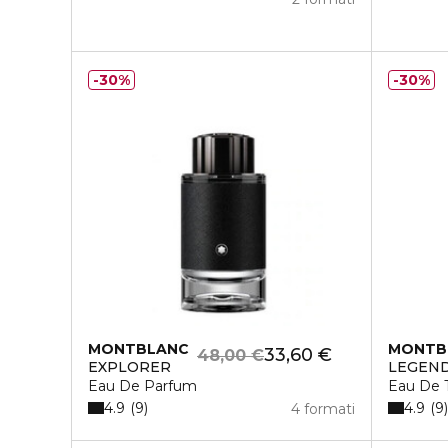
30%
30%
MONTBLANC
MONTB
33,60 €
48,00 €
EXPLORER
LEGEN
Eau De Parfum
Eau De T
4.9
4.9
9
9
4 formati