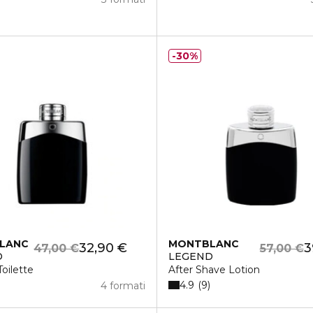
30%
LANC
MONTBLANC
32,90 €
3
47,00 €
57,00 €
D
LEGEND
oilette
After Shave Lotion
4.9
9
4 formati