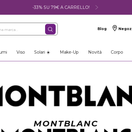
-33% SU 79€ A CARRELLO!
Blog
Negoz
so
Make-up
Profumi
umi
Viso
Solari ☀️
Make-Up
Novità
Corpo
MONTBLANC