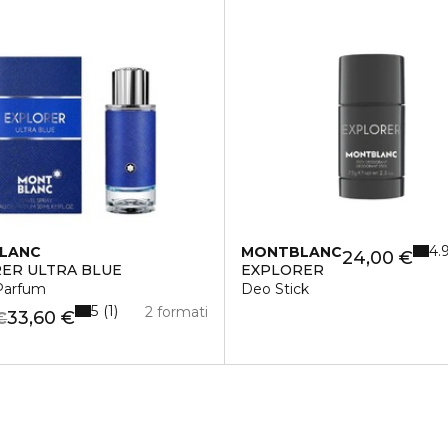
4.
LANC
MONTBLANC
24,00 €
ER ULTRA BLUE
EXPLORER
Parfum
Deo Stick
5
1
2 formati
33,60 €
€