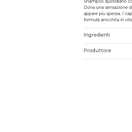
Shampoo quotidiano conc
Dona una sensazione di 
appare più spessa. I cap
formula arricchita in vi
Ingredienti
Produttore
Email
servizioconsumatoriker