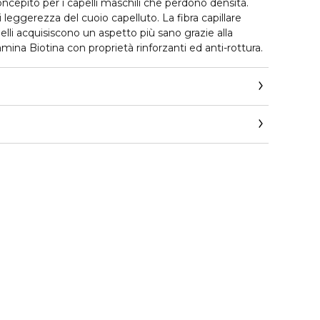
epito per i capelli maschili che perdono densità.
leggerezza del cuoio capelluto. La fibra capillare
elli acquisiscono un aspetto più sano grazie alla
tamina Biotina con proprietà rinforzanti ed anti-rottura.
astase.corpit@loreal.com