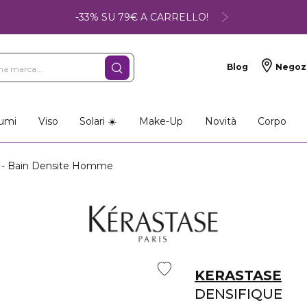
-33% SU 79€ A CARRELLO!
Blog
Negoz
umi
Viso
Solari ☀️
Make-Up
Novità
Corpo
- Bain Densite Homme
KERASTASE
DENSIFIQUE