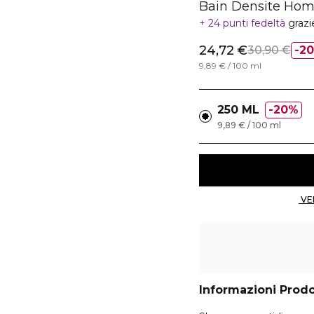
Bain Densite Ho
24 punti fedeltà
grazi
24,72 €
30,90 €
2
9,89 € / 100 ml
250 ML
20%
9,89 € / 100 ml
Informazioni Prod