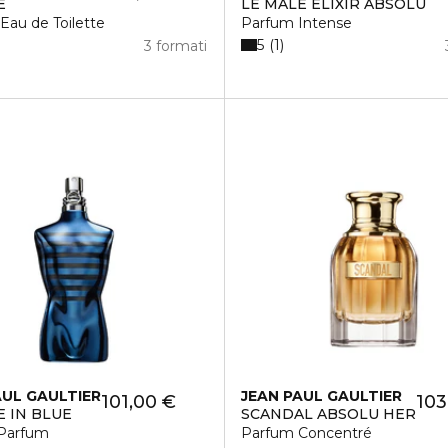
E
LE MALE ELIXIR ABSOLU
Eau de Toilette
Parfum Intense
5
1
3 formati
AUL GAULTIER
JEAN PAUL GAULTIER
101,00 €
103
E IN BLUE
SCANDAL ABSOLU HER
Parfum
Parfum Concentré