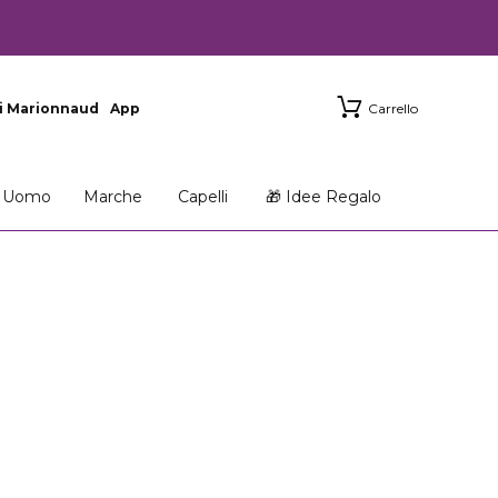
i Marionnaud
App
Carrello
Uomo
Marche
Capelli
🎁 Idee Regalo