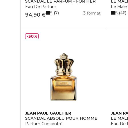
SCANDAL LE PARFUM - FOR HER
LE MAL
Eau De Parfum
Le Male 
5
5
7
46
3 formati
94,90 €
30%
JEAN PAUL GAULTIER
JEAN P
SCANDAL ABSOLU POUR HOMME
LE MAL
Parfum Concentré
Eau De 