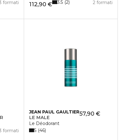
3.5
2
3 formati
2 formati
112,90 €
JEAN PAUL GAULTIER
57,90 €
ER
LE MALE
Le Déodorant
5
46
3 formati