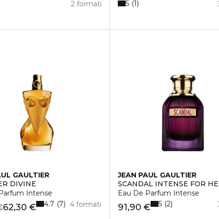
5
1
2 formati
AUL GAULTIER
JEAN PAUL GAULTIER
ER DIVINE
SCANDAL INTENSE FOR H
Parfum Intense
Eau De Parfum Intense
4.7
5
7
2
4 formati
62,30 €
91,90 €
€