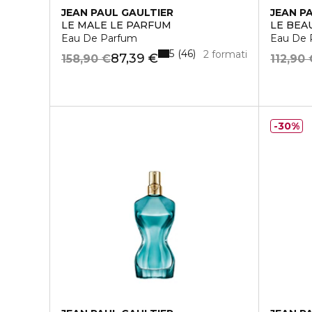
JEAN PAUL GAULTIER
JEAN P
LE MALE LE PARFUM
LE BEA
Eau De Parfum
Eau De 
5
46
2 formati
87,39 €
158,90 €
112,90 
30%