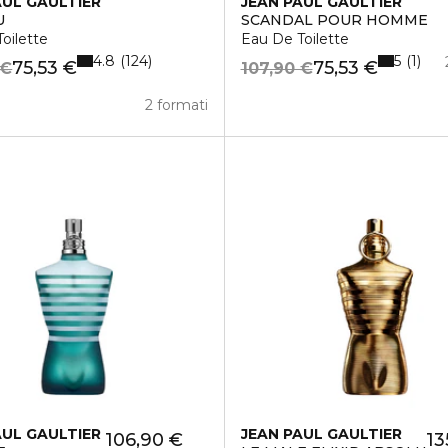
AUL GAULTIER
JEAN PAUL GAULTIER
U
SCANDAL POUR HOMME
oilette
Eau De Toilette
4.8
5
124
1
75,53 €
75,53 €
 €
107,90 €
2 formati
AUL GAULTIER
JEAN PAUL GAULTIER
106,90 €
13