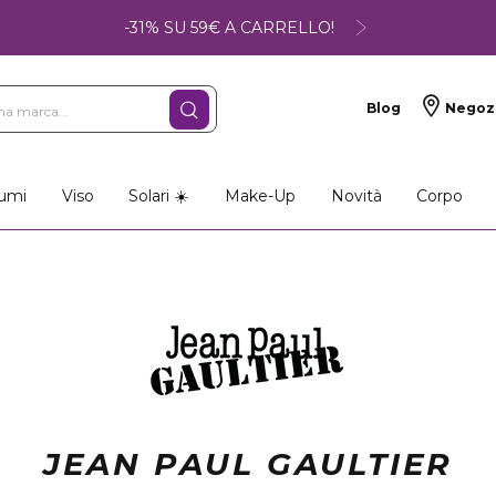
-31% SU 59€ A CARRELLO!
Blog
Negoz
umi
Viso
Solari ☀️
Make-Up
Novità
Corpo
JEAN PAUL GAULTIER