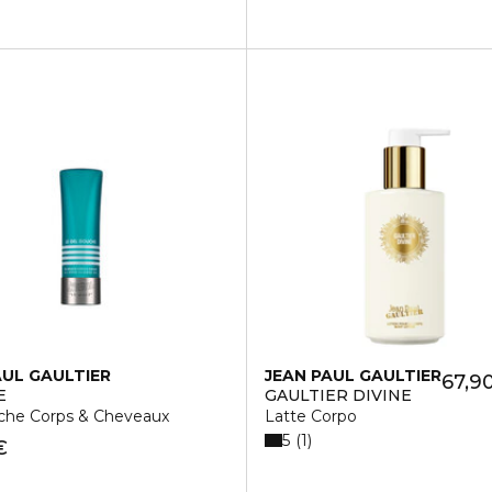
AUL GAULTIER
JEAN PAUL GAULTIER
67,9
E
GAULTIER DIVINE
che Corps & Cheveaux
Latte Corpo
5
1
€