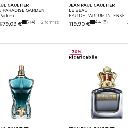
AUL GAULTIER
JEAN PAUL GAULTIER
U PARADISE GARDEN
LE BEAU
Parfum
EAU DE PARFUM INTENSE
5
4.4
4
8
2 formati
79,03 €
119,90 €
€
30%
Ricaricabile