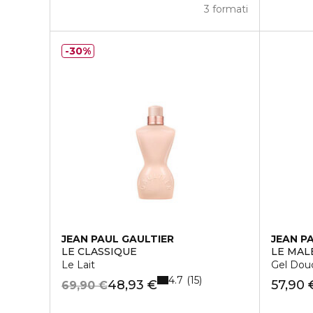
3 formati
30%
JEAN PAUL GAULTIER
JEAN P
LE CLASSIQUE
LE MAL
Le Lait
Gel Dou
4.7
15
48,93 €
57,90 
69,90 €