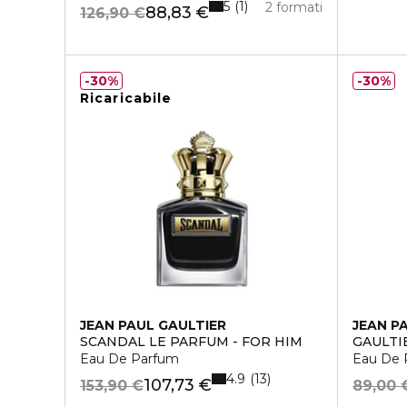
5
1
2 formati
88,83 €
126,90 €
30%
30%
Ricaricabile
JEAN PAUL GAULTIER
JEAN P
SCANDAL LE PARFUM - FOR HIM
GAULTI
Eau De Parfum
Eau De 
4.9
13
107,73 €
153,90 €
89,00 