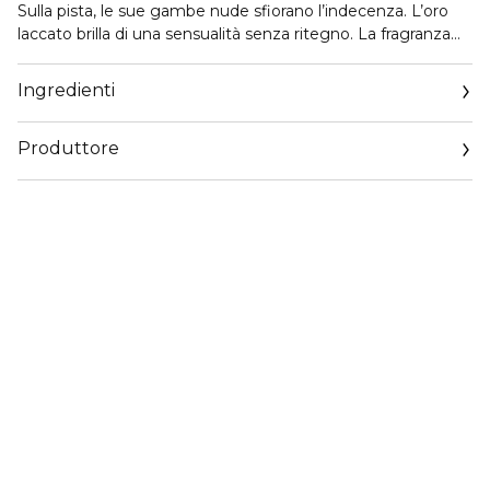
Sulla pista, le sue gambe nude sfiorano l’indecenza. L’oro
laccato brilla di una sensualità senza ritegno. La fragranza
chypre ambrata intensa inebria i sensi. Un invito ad
accogliere l'eccentricità e a divertirsi fino alle ultime note di
Ingredienti
festa. Un’audacia irresistibile!
Produttore
Email
www.jeanpaulgaultier.com