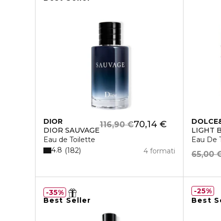
DIOR
DOLCE
70,14 €
116,90 €
DIOR SAUVAGE
LIGHT 
Eau de Toilette
Eau De 
4.8
182
4 formati
65,00 
25%
35%
Best Seller
Best S