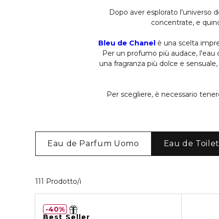
Dopo aver esplorato l'universo d
concentrate, e quindi
Bleu de Chanel
è una scelta impres
Per un profumo più audace, l'eau
una fragranza più dolce e sensuale
Per scegliere, è necessario tene
Eau de Parfum Uomo
Eau de Toile
40 Prodotti visualizzati
111 Prodotto/i
40%
Best Seller