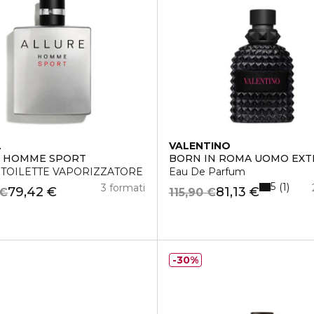
L
VALENTINO
E HOMME SPORT
BORN IN ROMA UOMO EX
 TOILETTE VAPORIZZATORE
Eau De Parfum
5
1
3 formati
79,42 €
81,13 €
 €
115,90 €
30%