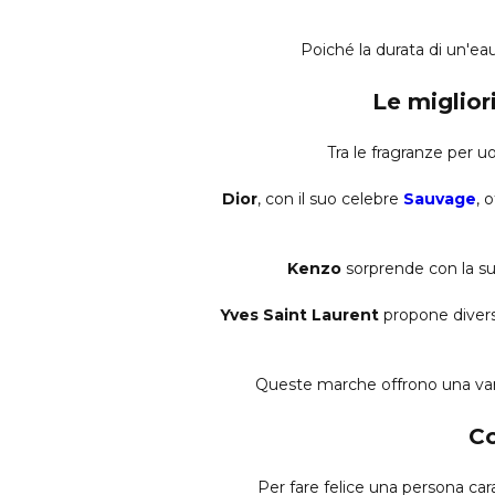
Poiché la durata di un'eau 
Le miglior
Tra le fragranze per u
Dior
, con il suo celebre
Sauvage
, 
Kenzo
sorprende con la su
Yves Saint Laurent
propone diverse
Queste marche offrono una vari
Co
Per fare felice una persona ca