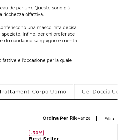
le eau de parfum. Queste sono più
a ricchezza olfattiva.
 conferiscono una mascolinità decisa.
peziate. Infine, per chi preferisce
ote di mandarino sanguigno e menta
 olfattive e l'occasione per la quale
Trattamenti Corpo Uomo
Gel Doccia Uomo
Ordina Per
Rilevanza
Filtra
30%
Best Seller