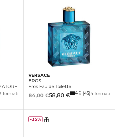
VERSACE
EROS
ZZATORE
Eros Eau de Toilette
4.6
45
3 formati
4 formati
58,80 €
84,00 €
35%