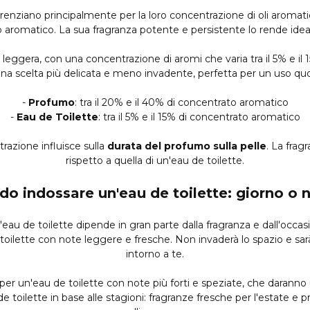
ferenziano principalmente per la loro concentrazione di oli aromati
o aromatico. La sua fragranza potente e persistente lo rende idea
 leggera, con una concentrazione di aromi che varia tra il 5% e i
na scelta più delicata e meno invadente, perfetta per un uso quo
-
Profumo
: tra il 20% e il 40% di concentrato aromatico
-
Eau de Toilette
: tra il 5% e il 15% di concentrato aromatico
trazione influisce sulla
durata del profumo sulla pelle
. La frag
rispetto a quella di un'eau de toilette.
o indossare un'eau de toilette: giorno o 
au de toilette dipende in gran parte dalla fragranza e dall'occas
e toilette con note leggere e fresche. Non invaderà lo spazio e sa
intorno a te.
 per un'eau de toilette con note più forti e speziate, che darann
e toilette in base alle stagioni: fragranze fresche per l'estate e p