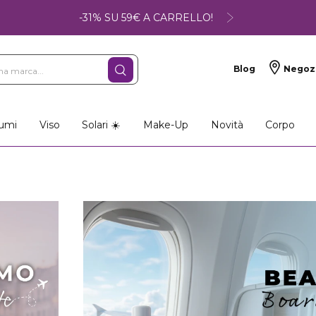
-31% SU 59€ A CARRELLO!
Blog
Negoz
umi
Viso
Solari ☀️
Make-Up
Novità
Corpo