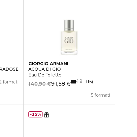
GIORGIO ARMANI
TRADOSE
ACQUA DI GIÒ
Eau De Toilette
4.8
116
2 formati
91,58 €
140,90 €
5 formati
35%