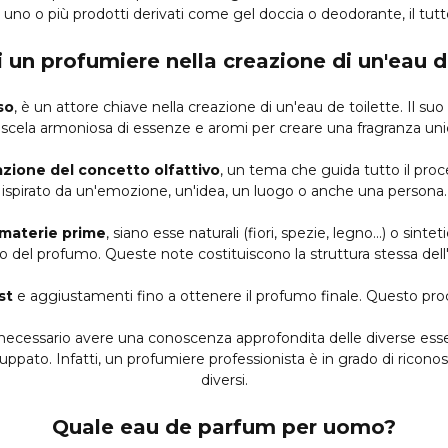
no o più prodotti derivati come gel doccia o deodorante, il tutt
di un profumiere nella creazione di un'eau d
so
, è un attore chiave nella creazione di un'eau de toilette. Il s
scela armoniosa di essenze e aromi per creare una fragranza uni
azione del concetto olfattivo
, un tema che guida tutto il pr
ispirato da un'emozione, un'idea, un luogo o anche una persona.
 materie prime
, siano esse naturali (fiori, spezie, legno...) o sinte
o del profumo. Queste note costituiscono la struttura stessa dell'
st
e aggiustamenti fino a ottenere il profumo finale. Questo pro
necessario avere una conoscenza approfondita delle diverse essenz
ppato. Infatti, un profumiere professionista è in grado di riconos
diversi.
Quale eau de parfum per uomo?