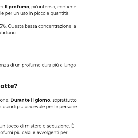
ci.
Il profumo
, più intenso, contiene
le per un uso in piccole quantità.
l 15%. Questa bassa concentrazione la
tidiano.
ranza di un profumo dura più a lungo
notte?
ione.
Durante il giorno
, soprattutto
rà quindi più piacevole per le persone
o un tocco di mistero e seduzione. È
rofumi più caldi e avvolgenti per