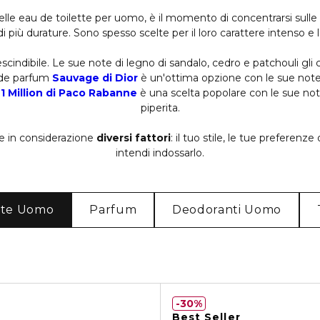
elle eau de toilette per uomo, è il momento di concentrarsi sul
 più durature. Sono spesso scelte per il loro carattere intenso e l
cindibile. Le sue note di legno di sandalo, cedro e patchouli gli
 de parfum
Sauvage di Dior
è un'ottima opzione con le sue note s
,
1 Million di Paco Rabanne
è una scelta popolare con le sue n
piperita.
re in considerazione
diversi fattori
: il tuo stile, le tue preferenze
intendi indossarlo.
tte Uomo
Parfum
Deodoranti Uomo
30%
Best Seller