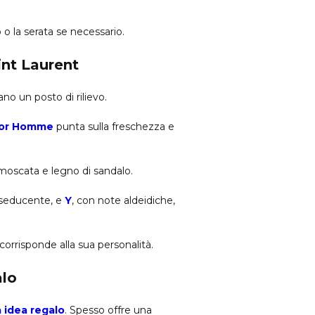
o o la serata se necessario.
int Laurent
no un posto di rilievo.
or Homme
punta sulla freschezza e
moscata e legno di sandalo.
 seducente, e
Y
, con note aldeidiche,
rrisponde alla sua personalità.
alo
 idea regalo
. Spesso offre una