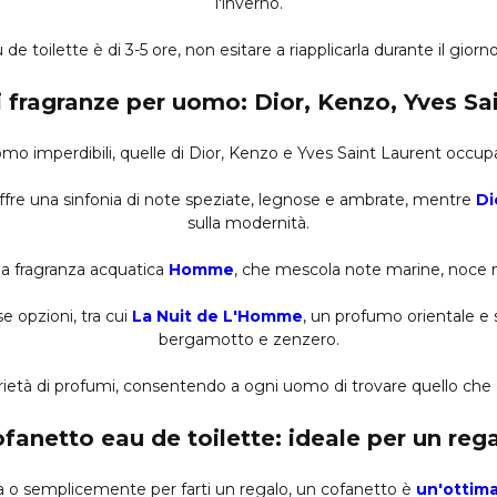
l'inverno.
de toilette è di 3-5 ore, non esitare a riapplicarla durante il giorn
i fragranze per uomo: Dior, Kenzo, Yves Sa
omo imperdibili, quelle di Dior, Kenzo e Yves Saint Laurent occupa
offre una sinfonia di note speziate, legnose e ambrate, mentre
Di
sulla modernità.
a fragranza acquatica
Homme
, che mescola note marine, noce 
 opzioni, tra cui
La Nuit de L'Homme
, un profumo orientale e
bergamotto e zenzero.
età di profumi, consentendo a ogni uomo di trovare quello che co
fanetto eau de toilette: ideale per un reg
ra o semplicemente per farti un regalo, un cofanetto è
un'ottima