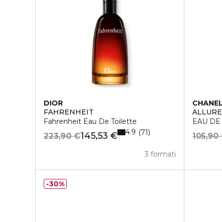
DIOR
CHANE
FAHRENHEIT
ALLUR
Fahrenheit Eau De Toilette
EAU DE
4.9
71
145,53 €
223,90 €
105,90
3 formati
30%