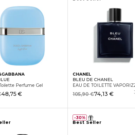
&GABBANA
CHANEL
BLUE
BLEU DE CHANEL
Toilette Perfume Gel
EAU DE TOILETTE VAPORI
48,75 €
74,13 €
€
105,90 €
30%
eller
Best Seller