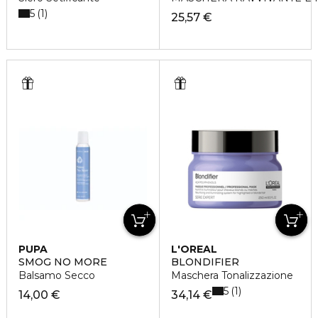
5
1
25,57 €
PUPA
L'OREAL
PROFESSIONNEL
SMOG NO MORE
BLONDIFIER
Balsamo Secco
Maschera Tonalizzazione
5
1
14,00 €
34,14 €