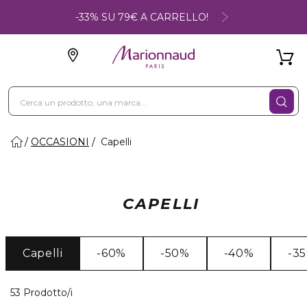
-33% SU 79€ A CARRELLO!
OCCASIONI
Capelli
CAPELLI
Capelli
-60%
-50%
-40%
-3
40 Prodotti visualizzati
53 Prodotto/i