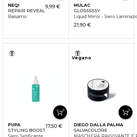
NEQI
MULAC
9,99 €
REPAIR REVEAL
GLOSSSSSY
Balsamo
Liquid Mirror - Siero Laminaz
21,90 €
Vegano
PUPA
DIEGO DALLA PALMA
17,50 €
STYLING BOOST
SALVACOLORE
Siero Setificante
MASCHERA RAVVIVANTE E 