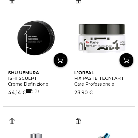
SHU UEMURA
L'OREAL
PROFESSIONNEL
ISHI SCULPT
FIX PASTE TECNI.ART
Crema Definizione
Care Professionale
5
1
44,14 €
23,90 €