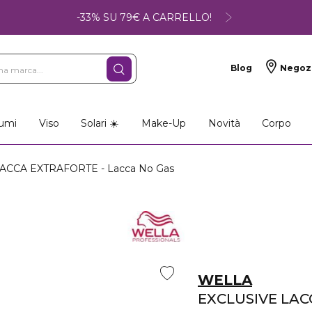
-33% SU 79€ A CARRELLO!
Blog
Negoz
umi
Viso
Solari ☀️
Make-Up
Novità
Corpo
ACCA EXTRAFORTE - Lacca No Gas
WELLA
EXCLUSIVE LA