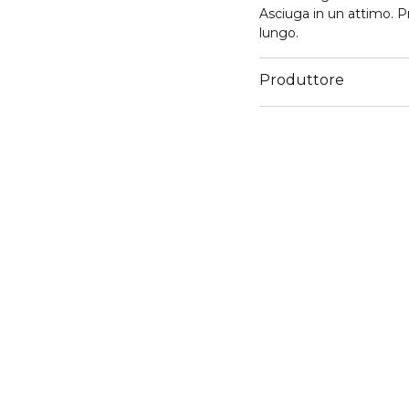
Asciuga in un attimo. Pr
lungo.
Produttore
Email
wellaitalia@legalmail.it