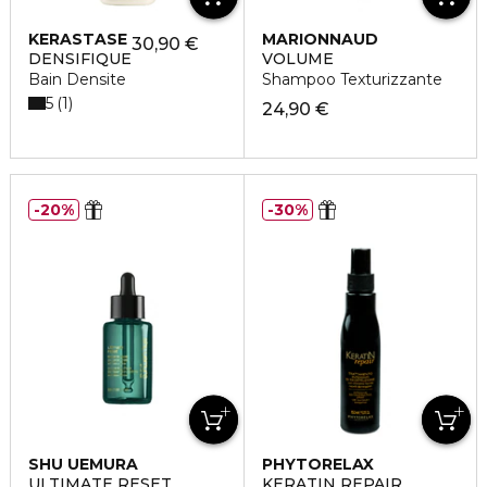
KERASTASE
MARIONNAUD
30,90 €
DENSIFIQUE
VOLUME
Bain Densite
Shampoo Texturizzante
5
1
24,90 €
20%
30%
SHU UEMURA
PHYTORELAX
ULTIMATE RESET
KERATIN REPAIR