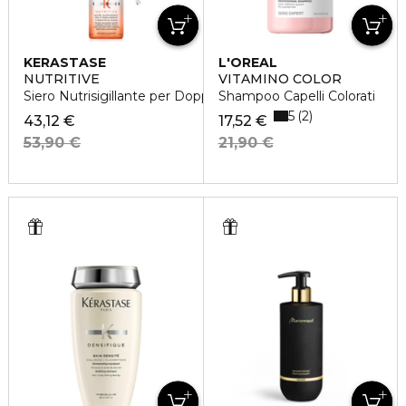
KERASTASE
L'OREAL
PROFESSIONNEL
NUTRITIVE
VITAMINO COLOR
Siero Nutrisigillante per Doppie Punte
Shampoo Capelli Colorati
5
2
43,12 €
17,52 €
53,90 €
21,90 €