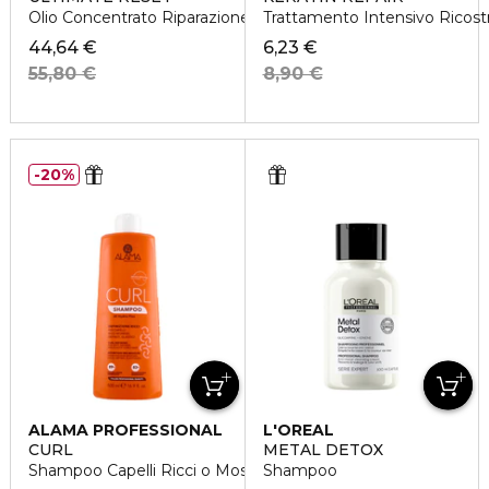
Olio Concentrato Riparazione Estrema
Trattamento Intensivo Ricost
44,64 €
6,23 €
55,80 €
8,90 €
20%
ALAMA PROFESSIONAL
L'OREAL
PROFESSIONNEL
CURL
METAL DETOX
Shampoo Capelli Ricci o Mossi
Shampoo