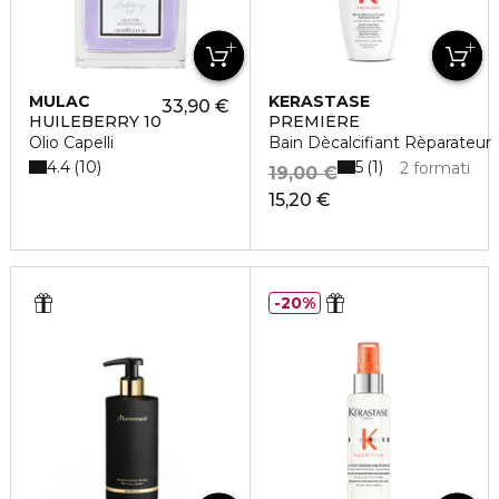
MULAC
KERASTASE
33,90 €
HUILEBERRY 10
PREMIÈRE
Olio Capelli
Bain Dècalcifiant Rèparateur
4.4
5
10
1
2 formati
19,00 €
15,20 €
20%