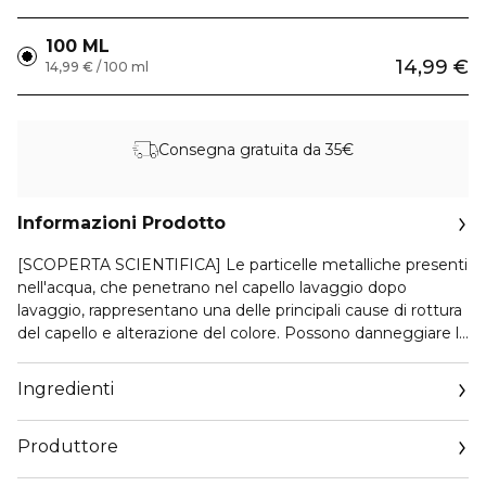
100 ML
14,99 €
14,99 € / 100 ml
Consegna gratuita da 35€
Informazioni Prodotto
[SCOPERTA SCIENTIFICA] Le particelle metalliche presenti
nell'acqua, che penetrano nel capello lavaggio dopo
lavaggio, rappresentano una delle principali cause di rottura
del capello e alterazione del colore. Possono danneggiare la
fibra, far emergere riflessi indesiderati e compromettere la
qualità del colore. [TECNOLOGIA ESCLUSIVA] Lo shampoo
Ingredienti
anti-metallo rimuove delicatamente l'eccesso di metallo dai
capelli e nutre la fibra. Una tecnologia brevettata, arricchita
Produttore
con Glicoammina, un agente chelante sufficientemente
piccolo da penetrare nella fibra, intrappolando il metallo e