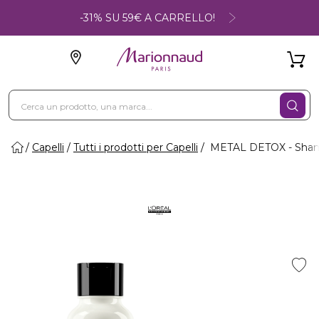
-31% SU 59€ A CARRELLO!
Capelli
Tutti i prodotti per Capelli
METAL DETOX - Sha