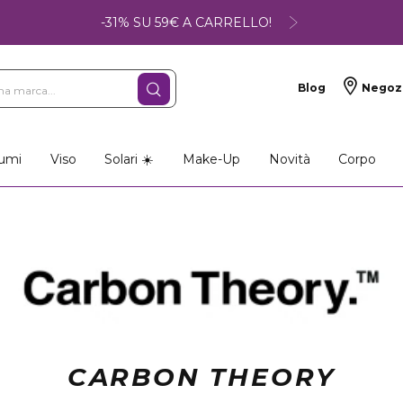
-31% SU 59€ A CARRELLO!
Blog
Negoz
umi
Viso
Solari ☀️
Make-Up
Novità
Corpo
CARBON THEORY