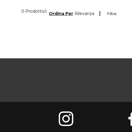
0 Prodotti visualizzati
0 Prodotto/i
Ordina Per
Rilevanza
Filtra