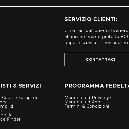
SERVIZIO CLIENTI:
Chiamaci dal lunedì al venerd
al numero verde gratuito 80
oppure scrivici a serviziocli
CONTATTACI
STI & SERVIZI
PROGRAMMA FEDELT
 Costi e Tempi di
Marionnaud Privilege
ione
Marionnaud App
mplici
Termini & Condizioni
i
Regalo
nce Finder