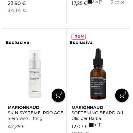
3.5
2
3 colori
23,90 €
17,25 €
34,14 €
30%
Esclusiva
Esclusiva
MARIONNAUD
MARIONNAUD
SKIN SYSTÉME: PRO AGE LIFT
SOFTENING BEARD OIL
Siero Viso Lifting
Olio per Barba
4
1
42,25 €
12,07 €