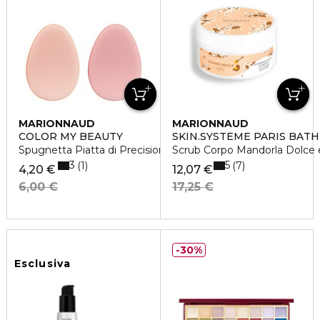
MARIONNAUD
MARIONNAUD
COLOR MY BEAUTY
SKIN.SYSTÈME PARIS BATH
Spugnetta Piatta di Precisione x 2
Scrub Corpo Mandorla Dolce 
3
5
1
7
4,20 €
12,07 €
6,00 €
17,25 €
30%
Esclusiva