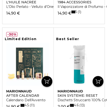
L'HUILE NACRÈE
1984 ACCESSORIES
L’Olio Perlato - Velluto d’Oriente
Il Vaporizzatore di Profumo -
5
1
14,90 €
14,90 €
30%
Limited Edition
Best Seller
MARIONNAUD
MARIONNAUD
AFTER CALENDAR
SKIN SYSTÈME: RESET
Calendario Dell'Avvento
Dischetti Struccanti 100% Co
4.5
4.6
11
13
14,90 €
2,00 €