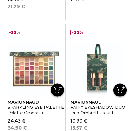
21,29 €
30%
30%
MARIONNAUD
MARIONNAUD
SPARKLING EYE PALETTE
FAIRY EYESHADOW DUO
Palette Ombretti
Duo Ombretti Liquidi
24,43 €
10,90 €
34,90 €
15,57 €