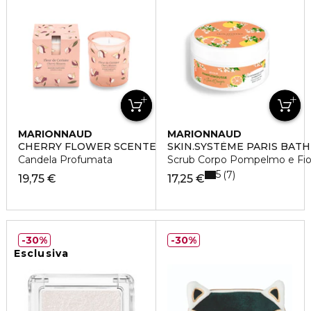
MARIONNAUD
MARIONNAUD
CHERRY FLOWER SCENTED CANDLE
SKIN.SYSTÈME PARIS BATH
Candela Profumata
Scrub Corpo Pompelmo e Fior
5
7
19,75 €
17,25 €
30%
30%
Esclusiva