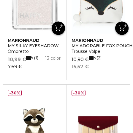
MARIONNAUD
MARIONNAUD
MY SILKY EYESHADOW
MY ADORABLE FOX POUCH
Ombretto
Trousse Volpe
5
5
1
2
13 colori
10,99 €
10,90 €
7,69 €
15,57 €
30%
30%