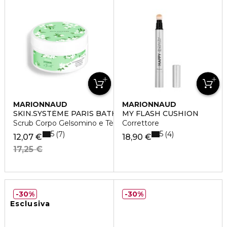
MARIONNAUD
MARIONNAUD
SKIN.SYSTÈME PARIS BATH & BODY
MY FLASH CUSHION
Scrub Corpo Gelsomino e Tè Verde
Correttore
5
5
7
4
12,07 €
18,90 €
17,25 €
30%
30%
Esclusiva