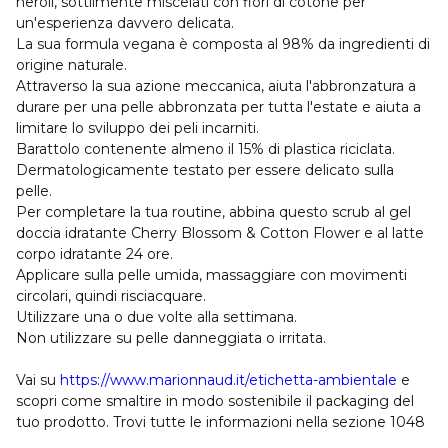
neroli, sottilmente miscelati con fiori di cotone per
un'esperienza davvero delicata.
La sua formula vegana è composta al 98% da ingredienti di
origine naturale.
Attraverso la sua azione meccanica, aiuta l'abbronzatura a
durare per una pelle abbronzata per tutta l'estate e aiuta a
limitare lo sviluppo dei peli incarniti.
Barattolo contenente almeno il 15% di plastica riciclata.
Dermatologicamente testato per essere delicato sulla
pelle.
Per completare la tua routine, abbina questo scrub al gel
doccia idratante Cherry Blossom & Cotton Flower e al latte
corpo idratante 24 ore.
Applicare sulla pelle umida, massaggiare con movimenti
circolari, quindi risciacquare.
Utilizzare una o due volte alla settimana.
Non utilizzare su pelle danneggiata o irritata.
Vai su
https://www.marionnaud.it/etichetta-ambientale
e
scopri come smaltire in modo sostenibile il packaging del
tuo prodotto. Trovi tutte le informazioni nella sezione 1048