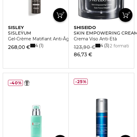
SISLEY
SHISEIDO
SISLEŸUM
SKIN EMPOWERING CREA
Gel-Crème Matifiant Anti-Âge
Crema Viso Anti-Età
4
4
1
3
2 formati
268,00 €
123,90 €
86,73 €
25%
40%