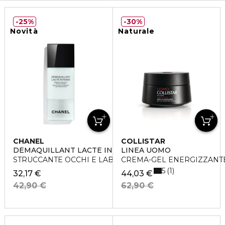
25%
30%
Novità
Naturale
CHANEL
COLLISTAR
DÉMAQUILLANT LACTÉ INTENSE
LINEA UOMO
STRUCCANTE OCCHI E LABBRA DELICATO
CREMA-GEL ENERGIZZANTE 
5
1
32,17 €
44,03 €
42,90 €
62,90 €