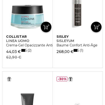
COLLISTAR
SISLEY
LINEA UOMO
SISLEŸUM
Crema-Gel Opacizzante Anti-Età
Baume Confort Anti-Âge
5
5
2
1
44,03 €
268,00 €
62,90 €
30%