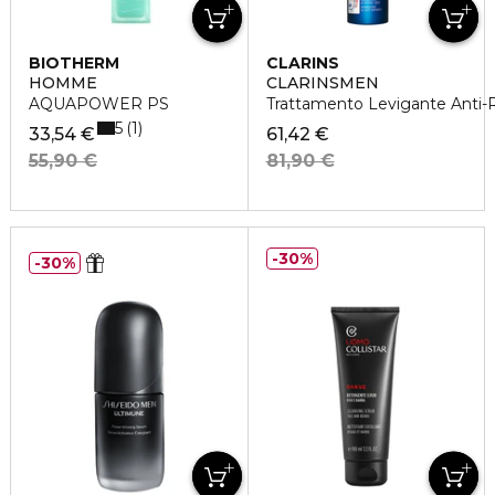
BIOTHERM
CLARINS
HOMME
CLARINSMEN
AQUAPOWER PS
Trattamento Levigante Anti
5
1
33,54 €
61,42 €
55,90 €
81,90 €
30%
30%