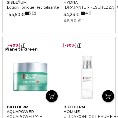
SISLEŸUM
HYDRA
Lotion Tonique Revitalisante
IDRATANTE FRESCHEZZA T
5
4
2
1
144,50 €
34,23 €
48,90 €
40%
30%
Pianeta Green
BIOTHERM
BIOTHERM
AQUAPOWER
HOMME
AQUAPOWER 72H
ULTRA CONFORT BAUME H