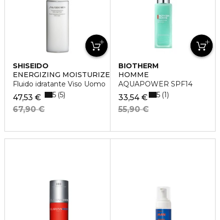
SHISEIDO
BIOTHERM
ENERGIZING MOISTURIZER EXTRA LIGHT FLUID
HOMME
Fluido idratante Viso Uomo
AQUAPOWER SPF14
5
5
5
1
47,53 €
33,54 €
67,90 €
55,90 €