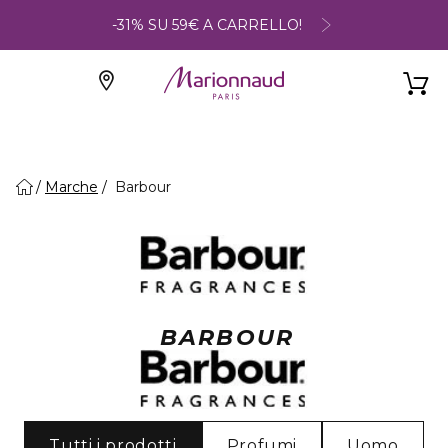
-31% SU 59€ A CARRELLO!
Marche
Barbour
BARBOUR
Tutti i prodotti
Profumi
Uomo