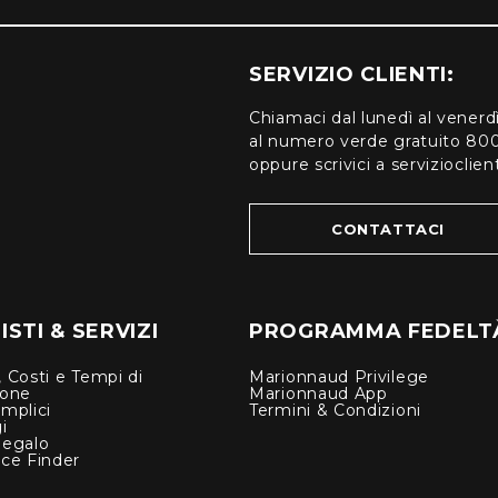
SERVIZIO CLIENTI:
Chiamaci dal lunedì al venerd
al numero verde gratuito 80
oppure scrivici a serviziocli
CONTATTACI
STI & SERVIZI
PROGRAMMA FEDELT
 Costi e Tempi di
Marionnaud Privilege
ione
Marionnaud App
mplici
Termini & Condizioni
i
Regalo
nce Finder