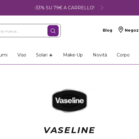
-33% SU 79€ A CARRELLO!
Blog
Negoz
umi
Viso
Solari ☀️
Make-Up
Novità
Corpo
VASELINE