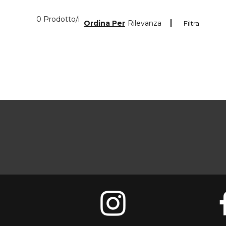
0 Prodotti visualizzati
0 Prodotto/i
Ordina Per
Rilevanza
Filtra