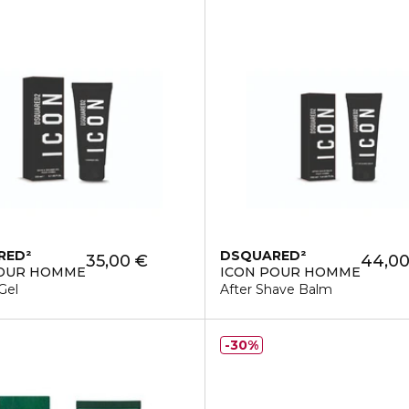
RED²
DSQUARED²
35,00 €
44,00
POUR HOMME
ICON POUR HOMME
Gel
After Shave Balm
30%