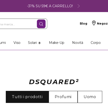
-31% SU 59€ A CARRELLO!
Blog
Negoz
umi
Viso
Solari ☀️
Make-Up
Novità
Corpo
DSQUARED²
Tutti i prodotti
Profumi
Uomo