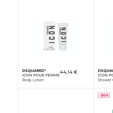
DSQUARED²
DSQUA
44,14 €
ICON POUR FEMME
ICON 
Body Lotion
Shower 
30%