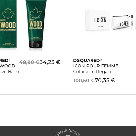
RED²
DSQUARED²
34,23 €
48,90 €
 WOOD
ICON POUR FEMME
have Balm
Cofanetto Regalo
70,35 €
100,50 €