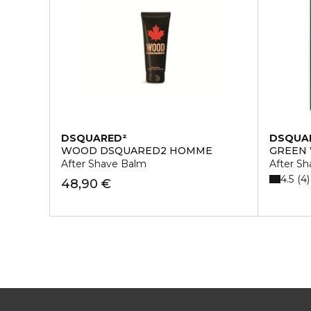
DSQUARED²
DSQUA
WOOD DSQUARED2 HOMME
GREEN
After Shave Balm
After S
4.5
4
48,90 €