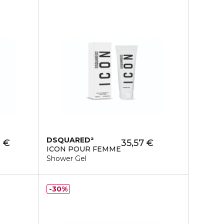
DSQUARED²
 €
35,57 €
ICON POUR FEMME
Shower Gel
30%