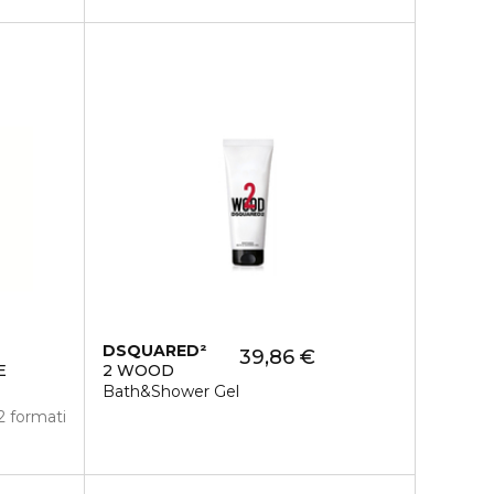
DSQUARED²
39,86 €
E
2 WOOD
Bath&Shower Gel
2 formati