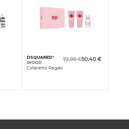
DSQUARED²
50,40 €
72,00 €
WOOD
Cofanetto Regalo