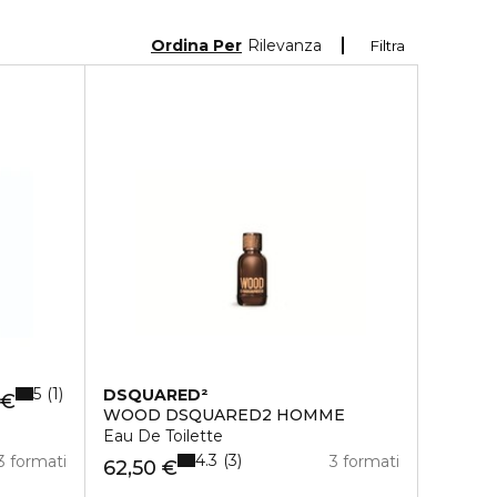
Ordina Per
Rilevanza
Filtra
5
1
DSQUARED²
 €
WOOD DSQUARED2 HOMME
Eau De Toilette
4.3
3
3 formati
3 formati
62,50 €