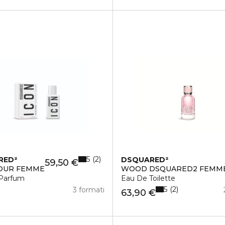
5
2
RED²
DSQUARED²
59,50 €
OUR FEMME
WOOD DSQUARED2 FEMM
Parfum
Eau De Toilette
5
2
3 formati
63,90 €