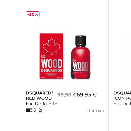
30%
DSQUARED²
DSQUA
69,93 €
99,90 €
RED WOOD
ICON P
Eau De Toilette
Eau De 
3.5
2
2 formati