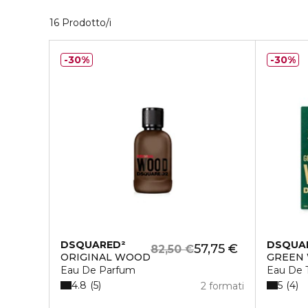
16 Prodotti visualizzati
16 Prodotto/i
30%
30%
DSQUARED²
DSQUA
57,75 €
82,50 €
ORIGINAL WOOD
GREEN
Eau De Parfum
Eau De T
4.8
5
5
4
2 formati