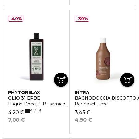
40%
30%
PHYTORELAX
INTRA
OLIO 31 ERBE
BAGNODOCCIA BISCOTTO 
Bagno Doccia - Balsamico E Rigenerante
Bagnoschiuma
4.7
3
4,20 €
3,43 €
7,00 €
4,90 €