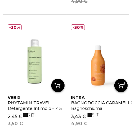
4,90 €
30%
30%
VEBIX
INTRA
PHYTAMIN TRAVEL
BAGNODOCCIA CARAMELL
Detergente Intimo pH 4,5
Bagnoschiuma
5
5
2
1
2,45 €
3,43 €
3,50 €
4,90 €