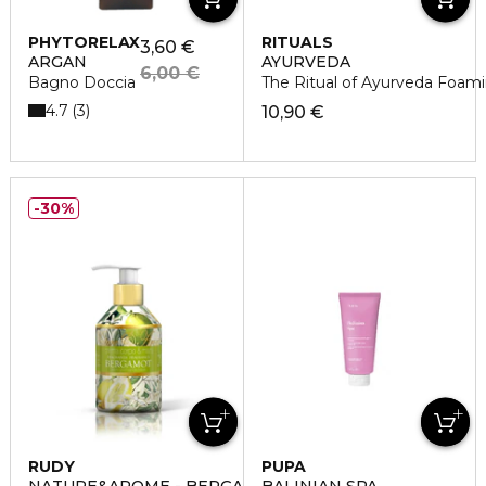
PHYTORELAX
RITUALS
3,60 €
ARGAN
AYURVEDA
6,00 €
Bagno Doccia
The Ritual of Ayurveda Foam
4.7
3
10,90 €
30%
RUDY
PUPA