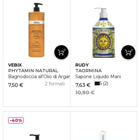
VEBIX
RUDY
PHYTAMIN NATURAL
TAORMINA
Bagnodoccia all'Olio di Argan Setificante
Sapone Liquido Mani
5
2
2 formati
7,50 €
7,63 €
10,90 €
40%