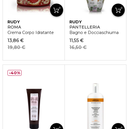
RUDY
RUDY
ROMA
PANTELLERIA
Crema Corpo Idratante
Bagno e Docciaschiuma
13,86 €
11,55 €
19,80 €
16,50 €
40%