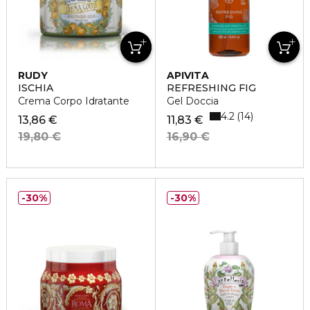
RUDY
APIVITA
ISCHIA
REFRESHING FIG
Crema Corpo Idratante
Gel Doccia
4.2
14
13,86 €
11,83 €
19,80 €
16,90 €
30%
30%