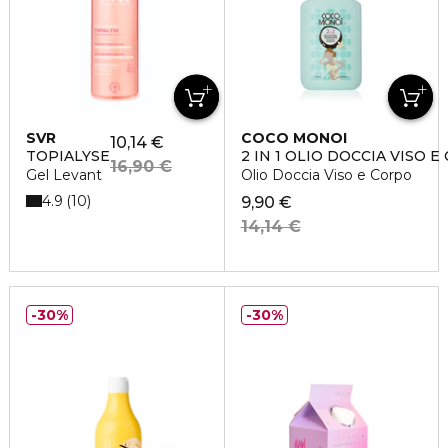
SVR
COCO MONOI
10,14 €
TOPIALYSE
2 IN 1 OLIO DOCCIA VISO 
16,90 €
Gel Levant
Olio Doccia Viso e Corpo
4.9
10
9,90 €
14,14 €
30%
30%