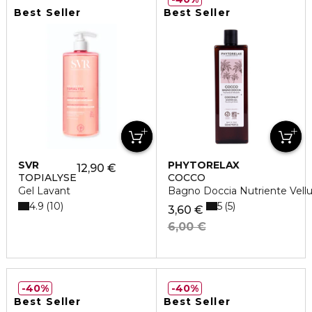
Best Seller
Best Seller
SVR
PHYTORELAX
12,90 €
TOPIALYSE
COCCO
Gel Lavant
Bagno Doccia Nutriente Vell
4.9
5
10
5
3,60 €
6,00 €
40%
40%
Best Seller
Best Seller