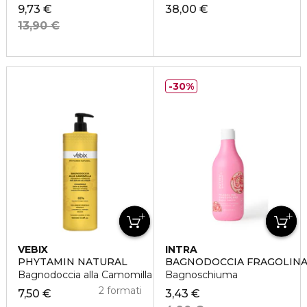
9,73 €
38,00 €
13,90 €
30%
VEBIX
INTRA
PHYTAMIN NATURAL
BAGNODOCCIA FRAGOLINA
Bagnodoccia alla Camomilla Rilassante e Rinfrescante
Bagnoschiuma
2 formati
7,50 €
3,43 €