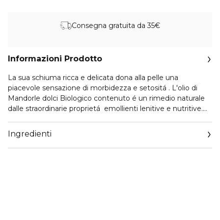
Consegna gratuita da 35€
Informazioni Prodotto
La sua schiuma ricca e delicata dona alla pelle una
piacevole sensazione di morbidezza e setositá . L'olio di
Mandorle dolci Biologico contenuto é un rimedio naturale
dalle straordinarie proprietá emollienti lenitive e nutritive.
Ideale anche per le pelli secche e disidratate.
Ingredienti