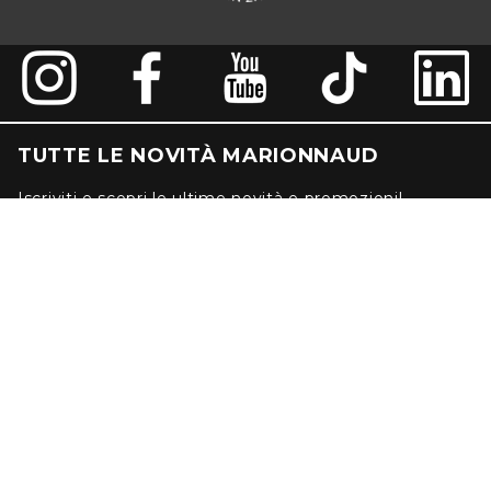
TUTTE LE NOVITÀ MARIONNAUD
Iscriviti e scopri le ultime novità e promozioni!
REGISTRATI
SERVIZIO CLIENTI:
Chiamaci dal lunedì al venerdì 9:30-18:30
al numero verde gratuito 800.914.998
oppure scrivici a servizioclienti@marionnaud.it
CONTATTACI