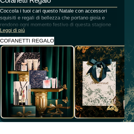
Cofanetti Regalo
Coccola i tuoi cari questo Natale con accessori
squisiti e regali di bellezza che portano gioia e
rendono ogni momento festivo di questa stagione
Leggi di piú
davvero piacevole, premuroso e indimenticabile.
COFANETTI REGALO