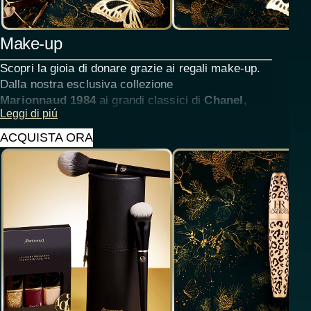
Make-up
Scopri la gioia di donare grazie ai regali make-up.
Dalla nostra esclusiva collezione
Marionnaud 1984
ai grandi classici di
Chanel
,
Leggi di piú
Dior
,
Lancôme
e
Clinique
, lasciati ispirare da
fondotinta, mascara, rossetti e lip oil voumizzanti,
ACQUISTA ORA
pensati per infondere sicurezza e gioia durante le
feste.