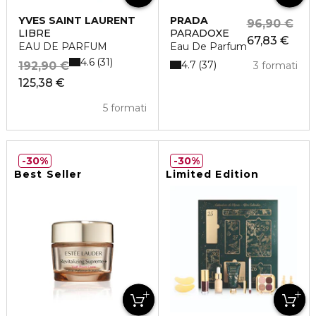
YVES SAINT LAURENT
PRADA
96,90 €
LIBRE
PARADOXE
67,83 €
EAU DE PARFUM
Eau De Parfum
4.6
31
4.7
37
192,90 €
3 formati
125,38 €
5 formati
30%
30%
Best Seller
Limited Edition