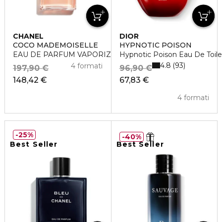
CHANEL
DIOR
COCO MADEMOISELLE
HYPNOTIC POISON
EAU DE PARFUM VAPORIZZATORE
Hypnotic Poison Eau De Toile
4.8
93
4 formati
197,90 €
96,90 €
148,42 €
67,83 €
4 formati
25%
40%
Best Seller
Best Seller