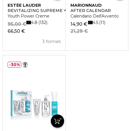
ESTÉE LAUDER
MARIONNAUD
REVITALIZING SUPREME +
AFTER CALENDAR
Youth Power Creme
Calendario Dell'Avvento
4.8
4.5
132
11
95,00 €
14,90 €
66,50 €
21,29 €
3 formati
30%