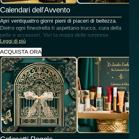
Calendari dell'Avvento
Apri ventiquattro giorni pieni di piaceri di bellezza.
Dietro ogni finestrella ti aspettano trucco, cura della
pelle e accessori. Vivi la magia delle sorprese
Leggi di piú
quotidiane e conta i giorni fino a Natale in uno stile
davvero lussuoso.
ACQUISTA ORA