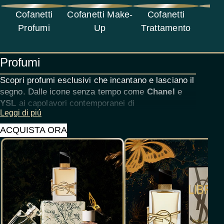
Cofanetti
Cofanetti Make-
Cofanetti
Co
Profumi
Up
Trattamento
C
Profumi
Scopri profumi esclusivi che incantano e lasciano il
segno. Dalle icone senza tempo come
Chanel
e
YSL
ai capolavori contemporanei di
Leggi di piú
Jean Paul Gaultier
,
Giorgio Armani
e
Boss
, ogni
fragranza è un dono memorabile. Questo Natale,
ACQUISTA ORA
regala più di un profumo: dona un’esperienza di
lusso che dura ben oltre le feste.