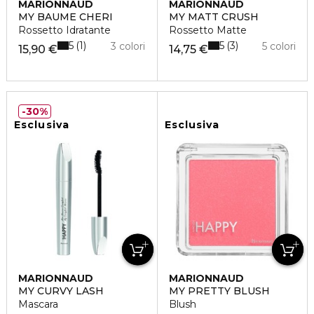
MARIONNAUD
MARIONNAUD
MY BAUME CHERI
MY MATT CRUSH
Rossetto Idratante
Rossetto Matte
5
5
1
3
3 colori
5 colori
15,90 €
14,75 €
30%
Esclusiva
Esclusiva
MARIONNAUD
MARIONNAUD
MY CURVY LASH
MY PRETTY BLUSH
Mascara
Blush