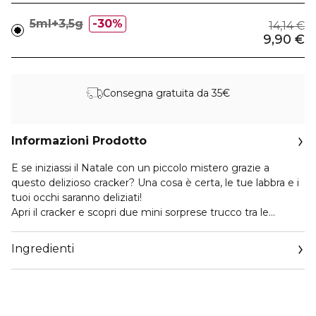
5ml+3,5g
30%
14,14 €
9,90 €
Consegna gratuita da 35€
Informazioni Prodotto
E se iniziassi il Natale con un piccolo mistero grazie a
questo delizioso cracker? Una cosa è certa, le tue labbra e i
tuoi occhi saranno deliziati!
Apri il cracker e scopri due mini sorprese trucco tra le
diverse combinazioni qui sotto:
Mascara My Mini Curvylash - 01 Black Adventure (5 ml) +
Ingredienti
My Beautifying Balm - 01 Pink Reveal (3,5 g)
Mascara My Mini Curvylash - 01 Black Adventure (5 ml) +
Rossetto My Beloved - 01 Manhattan Spirit (1,43 g)
Mascara My Mini Curvylash - 01 Black Adventure (5 ml) +