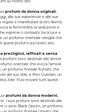
umi su nostro sito.
uoi
profumi da donna originali,
aggi, alle sue esperienze e alle sue
regole e manifestare la loro libertà.
evoca la femminilità, la seduzione e
he esprime il contrasto tra la luce e
lle, un profumo orientale vaniglia che
ti questi profumi sul nostro sito.
 prestigiosi, raffinati e senza
suoi profumi sono destinati alle donne
n profumo orientale che evoca l’amore
, un profumo floreale fruttato che
olo del suo stile, e Mon Guerlain, un
ina Jolie. Puoi trovare tutti questi
suoi
profumi da donna moderni,
nne. I suoi profumi sono destinati alle
urent ci sono Black Opium, un profumo
re, un profumo floreale cipriato che