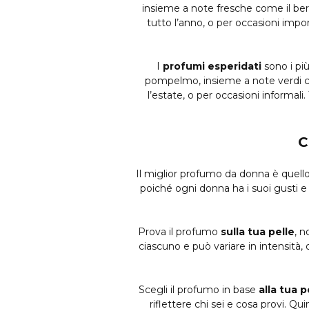
insieme a note fresche come il berg
tutto l’anno, o per occasioni impo
I
profumi esperidati
sono i più
pompelmo, insieme a note verdi come
l’estate, o per occasioni informal
C
Il miglior profumo da donna è quello
poiché ogni donna ha i suoi gusti e l
Prova il profumo
sulla tua pelle
, n
ciascuno e può variare in intensità,
Scegli il profumo in base
alla tua p
riflettere chi sei e cosa provi. Q