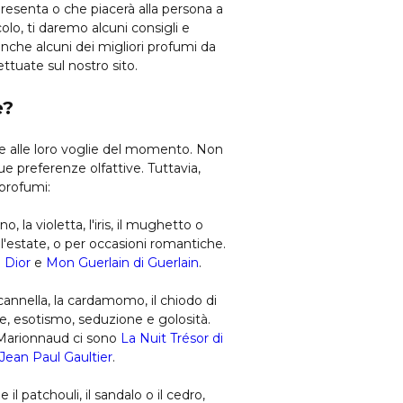
ppresenta o che piacerà alla persona a
olo, ti daremo alcuni consigli e
anche alcuni dei migliori profumi da
ttuate sul nostro sito.
e?
 e alle loro voglie del momento. Non
e preferenze olfattive. Tuttavia,
 profumi:
 la violetta, l'iris, il mughetto o
l'estate, o per occasioni romantiche.
i Dior
e
Mon Guerlain di Guerlain
.
annella, la cardamomo, il chiodo di
re, esotismo, seduzione e golosità.
da Marionnaud ci sono
La Nuit Trésor di
 Jean Paul Gaultier
.
l patchouli, il sandalo o il cedro,