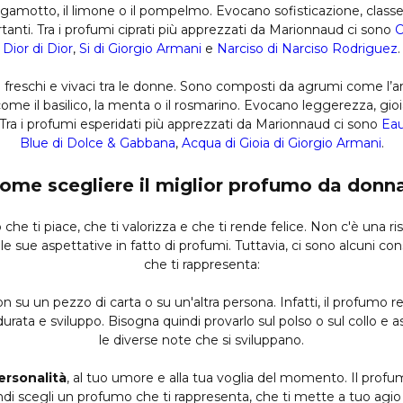
amotto, il limone o il pompelmo. Evocano sofisticazione, classe, 
rtanti. Tra i profumi ciprati più apprezzati da Marionnaud ci sono
C
Dior di Dior
,
Si di Giorgio Armani
e
Narciso di Narciso Rodriguez
.
 freschi e vivaci tra le donne. Sono composti da agrumi come l’aran
 il basilico, la menta o il rosmarino. Evocano leggerezza, gioia,
i. Tra i profumi esperidati più apprezzati da Marionnaud ci sono
Eau
Blue di Dolce & Gabbana
,
Acqua di Gioia di Giorgio Armani
.
ome scegliere il miglior profumo da donn
 che ti piace, che ti valorizza e che ti rende felice. Non c'è una 
e sue aspettative in fatto di profumi. Tuttavia, ci sono alcuni cons
che ti rappresenta:
on su un pezzo di carta o su un'altra persona. Infatti, il profumo r
 durata e sviluppo. Bisogna quindi provarlo sul polso o sul collo e
le diverse note che si sviluppano.
ersonalità
, al tuo umore e alla tua voglia del momento. Il pro
uindi scegli un profumo che ti rappresenta, che ti mette a tuo agio