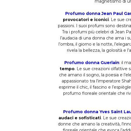
magnetismo di una 
Profumo donna Jean Paul Gau
provocatori e iconici
. Le sue cr
passioni. I suoi profumi sono destin
Tra i profumi più celebri di Jean P
l’audacia di una donna che ama i suo
l’ombra, il giorno e la notte, l’eleg
rivela la bellezza, la golosità e
Profumo donna Guerlain
: il m
tempo
. Le sue creazioni olfattive 
che amano il sogno, la poesia e l’el
appassionato tra l’imperatore Sha
esprime il chic, il fascino e l’espi
profumo floreale orientale che rive
Profumo donna Yves Saint La
audaci e sofisticati
. Le sue creazi
donne che amano la creatività, l'inn
floreale orientale che evoca l’addi