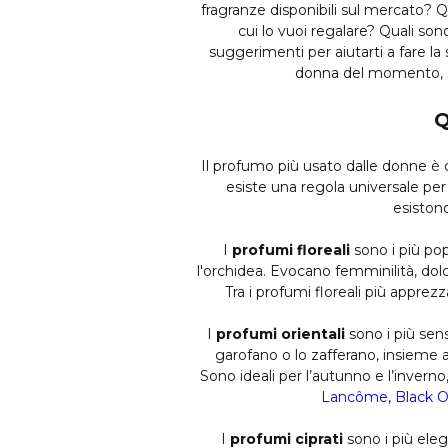
fragranze disponibili sul mercato? Qu
cui lo vuoi regalare? Quali son
suggerimenti per aiutarti a fare la
donna del momento, sec
Q
Il profumo più usato dalle donne è 
esiste una regola universale per
esistono
I
profumi floreali
sono i più popo
l'orchidea. Evocano femminilità, dol
Tra i profumi floreali più appre
I
profumi orientali
sono i più sen
garofano o lo zafferano, insieme a
Sono ideali per l’autunno e l’inverno
Lancôme
,
Black O
I
profumi ciprati
sono i più eleg