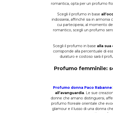
romantica, opta per un profumo flor
Scegli il profumo in base
all’oc
indosserai, affinché sia in armonia
cui parteciperai, al momento del
romantico, scegli un profumo sensua
Scegli il profumo in base
alla sua
corrisponde alla percentuale di ess
duraturo e costoso sarà il pro
Profumo femminile: sco
Profumo donna Paco Rabanne
all’avanguardia
. Le sue creazion
donne che amano distinguersi, affer
profumo floreale orientale che evoc
glamour e il lusso di una donna che 