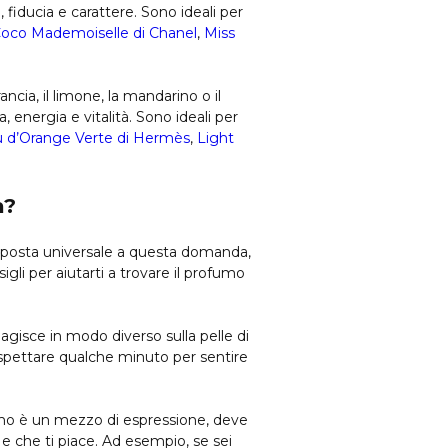
fiducia e carattere. Sono ideali per
oco Mademoiselle di Chanel
,
Miss
cia, il limone, la mandarino o il
 energia e vitalità. Sono ideali per
 d’Orange Verte di Hermès
,
Light
a?
risposta universale a questa domanda,
igli per aiutarti a trovare il profumo
eagisce in modo diverso sulla pelle di
 aspettare qualche minuto per sentire
fumo è un mezzo di espressione, deve
 e che ti piace. Ad esempio, se sei