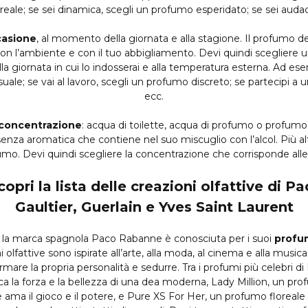
eale; se sei dinamica, scegli un profumo esperidato; se sei audac
casione
, al momento della giornata e alla stagione. Il profumo de
 con l’ambiente e con il tuo abbigliamento. Devi quindi scegliere u
la giornata in cui lo indosserai e alla temperatura esterna. Ad 
le; se vai al lavoro, scegli un profumo discreto; se partecipi a 
ecc.
 concentrazione
: acqua di toilette, acqua di profumo o profum
enza aromatica che contiene nel suo miscuglio con l’alcol. Più al
fumo. Devi quindi scegliere la concentrazione che corrisponde all
pri la lista delle creazioni olfattive di 
Gaultier, Guerlain e Yves Saint Laurent
: la marca spagnola Paco Rabanne è conosciuta per i suoi
profum
i olfattive sono ispirate all’arte, alla moda, al cinema e alla musica
mare la propria personalità e sedurre. Tra i profumi più celebri
a la forza e la bellezza di una dea moderna, Lady Million, un prof
ama il gioco e il potere, e Pure XS For Her, un profumo floreale or