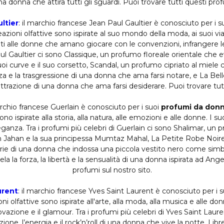
donna che attira tutti gli sguardi. Puoi trovare tutti questi prof
ltier
: il marchio francese Jean Paul Gaultier è conosciuto per i s
eazioni olfattive sono ispirate al suo mondo della moda, ai suoi vi
ati alle donne che amano giocare con le convenzioni, infrangere le 
aul Gaultier ci sono Classique, un profumo floreale orientale che 
i curve e il suo corsetto, Scandal, un profumo cipriato al miele c
anza e la trasgressione di una donna che ama farsi notare, e La Be
 l’attrazione di una donna che ama farsi desiderare. Puoi trovare tut
archio francese Guerlain è conosciuto per i suoi
profumi da donna
sono ispirate alla storia, alla natura, alle emozioni e alle donne. I 
eganza. Tra i profumi più celebri di Guerlain ci sono Shalimar, u
h Jahan e la sua principessa Mumtaz Mahal, La Petite Robe Noire
èglerie di una donna che indossa una piccola vestito nero come simb
la la forza, la libertà e la sensualità di una donna ispirata ad Angel
profumi sul nostro sito.
urent
: il marchio francese Yves Saint Laurent è conosciuto per i 
oni olfattive sono ispirate all'arte, alla moda, alla musica e alle do
ovazione e il glamour. Tra i profumi più celebri di Yves Saint La
zione, l’energia e il rock’n’roll di una donna che vive la notte, Lib