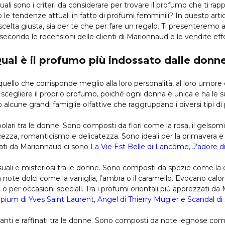
ali sono i criteri da considerare per trovare il profumo che ti ra
o le tendenze attuali in fatto di profumi femminili? In questo artic
 scelta giusta, sia per te che per fare un regalo. Ti presenteremo 
ondo le recensioni delle clienti di Marionnaud e le vendite effe
ual è il profumo più indossato dalle donn
quello che corrisponde meglio alla loro personalità, al loro umore
 scegliere il proprio profumo, poiché ogni donna è unica e ha le su
 alcune grandi famiglie olfattive che raggruppano i diversi tipi di
lari tra le donne. Sono composti da fiori come la rosa, il gelsomino,
cezza, romanticismo e delicatezza. Sono ideali per la primavera e 
zzati da Marionnaud ci sono
La Vie Est Belle di Lancôme
,
J’adore d
suali e misteriosi tra le donne. Sono composti da spezie come la c
 note dolci come la vaniglia, l’ambra o il caramello. Evocano calo
, o per occasioni speciali. Tra i profumi orientali più apprezzati 
pium di Yves Saint Laurent
,
Angel di Thierry Mugler
e
Scandal di
anti e raffinati tra le donne. Sono composti da note legnose come i