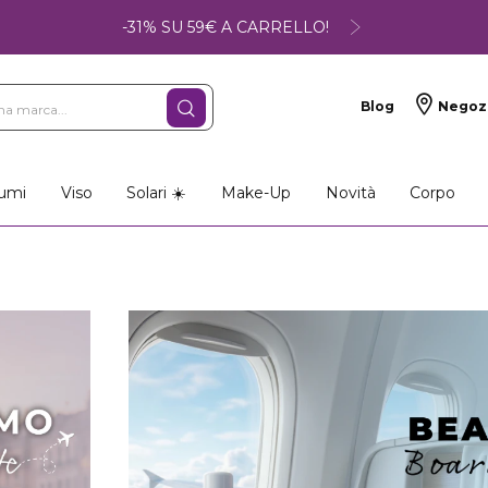
-31% SU 59€ A CARRELLO!
Blog
Negoz
so
Make-up
Profumi
umi
Viso
Solari ☀️
Make-Up
Novità
Corpo