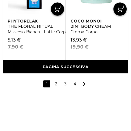
PHYTORELAX
COCO MONOI
THE FLORAL RITUAL
2IN1 BODY CREAM
Muschio Bianco - Latte Corpo
Crema Corpo
5,13 €
13,93 €
7,90 €
19,90 €
PAGINA SUCCESSIVA
1
2
3
4