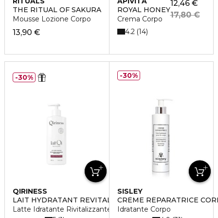
RITUALS
APIVITA
12,46 €
THE RITUAL OF SAKURA
ROYAL HONEY
17,80 €
Mousse Lozione Corpo
Crema Corpo
4.2
14
13,90 €
30%
30%
QIRINESS
SISLEY
LAIT HYDRATANT REVITALISANT
CRÈME RÉPARATRICE COR
Latte Idratante Rivitalizzante
Idratante Corpo