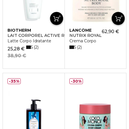
BIOTHERM
LANCÔME
62,90 €
LAIT CORPOREL ACTIVE RECOVERY
NUTRIX ROYAL
Latte Corpo Idratante
Crema Corpo
5
5
2
2
25,28 €
38,90 €
35%
30%