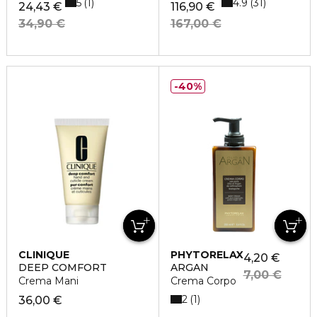
5
4.9
1
31
24,43 €
116,90 €
34,90 €
167,00 €
40%
CLINIQUE
PHYTORELAX
4,20 €
DEEP COMFORT
ARGAN
7,00 €
Crema Mani
Crema Corpo
2
1
36,00 €