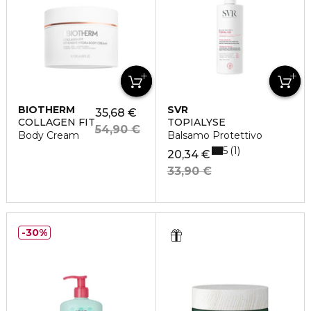
BIOTHERM
SVR
35,68 €
COLLAGEN FIT
TOPIALYSE
54,90 €
Body Cream
Balsamo Protettivo
5
1
20,34 €
33,90 €
30%