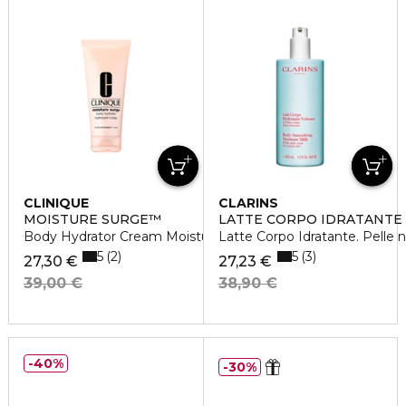
CLINIQUE
CLARINS
MOISTURE SURGE™
LATTE CORPO IDRATANTE
Body Hydrator Cream Moisturizer - Crema Corpo Idratante
Latte Corpo Idratante. Pelle 
5
5
2
3
27,30 €
27,23 €
39,00 €
38,90 €
40%
30%