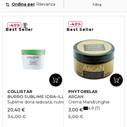
Ordina per
Rilevanza
Filtra
40%
40%
Best Seller
Best Seller
COLLISTAR
PHYTORELAX
BURRO SUBLIME IDRA-ILLUMINANTE RIPARATORE
ARGAN
Sublime dona radiosità, nutre e idrata oltre 72h
Crema Mani&Unghie
4.9
7
20,40 €
3,00 €
34,00 €
5,00 €