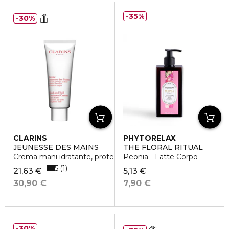
35%
30%
CLARINS
PHYTORELAX
JEUNESSE DES MAINS
THE FLORAL RITUAL
Crema mani idratante, protettiva, anti-età
Peonia - Latte Corpo
5
1
21,63 €
5,13 €
30,90 €
7,90 €
30%