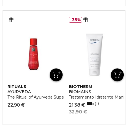
35%
RITUALS
BIOTHERM
AYURVEDA
BIOMAINS
The Ritual of Ayurveda Super Dry Body Oil
Trattamento Idratante Mani
5
1
22,90 €
21,38 €
32,90 €