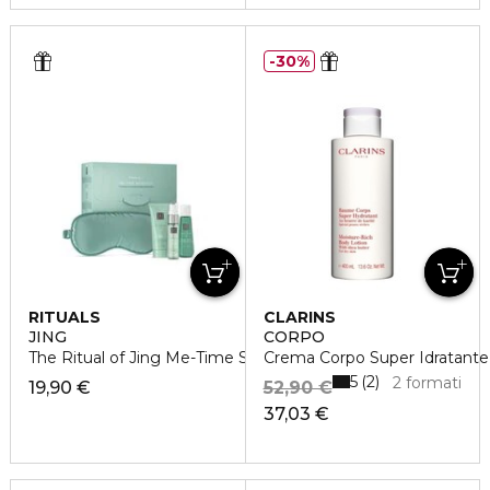
30%
RITUALS
CLARINS
JING
CORPO
The Ritual of Jing Me-Time Set
Crema Corpo Super Idratante
5
2
2 formati
19,90 €
52,90 €
37,03 €