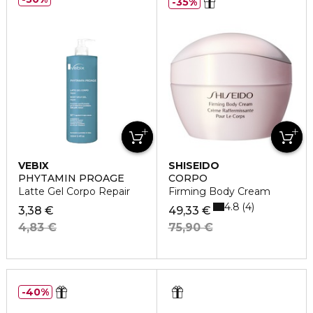
35%
VEBIX
SHISEIDO
PHYTAMIN PROAGE
CORPO
Latte Gel Corpo Repair
Firming Body Cream
4.8
4
3,38 €
49,33 €
4,83 €
75,90 €
40%