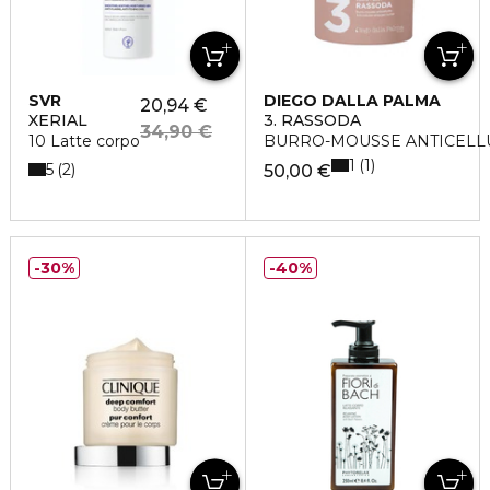
SVR
DIEGO DALLA PALMA
20,94 €
XERIAL
3. RASSODA
34,90 €
10 Latte corpo
BURRO-MOUSSE ANTICELL
1
1
5
2
50,00 €
30%
40%