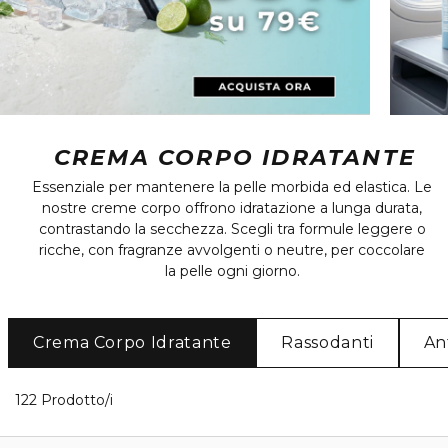
CREMA CORPO IDRATANTE
Essenziale per mantenere la pelle morbida ed elastica. Le
nostre creme corpo offrono idratazione a lunga durata,
contrastando la secchezza. Scegli tra formule leggere o
ricche, con fragranze avvolgenti o neutre, per coccolare
la pelle ogni giorno.
Crema Corpo Idratante
Rassodanti
An
40 Prodotti visualizzati
122 Prodotto/i