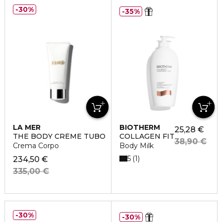
30%
35%
LA MER
BIOTHERM
25,28 €
THE BODY CRÈME TUBO
COLLAGEN FIT
38,90 €
Crema Corpo
Body Milk
5
1
234,50 €
335,00 €
30%
30%