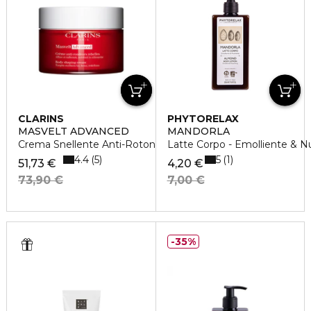
CLARINS
PHYTORELAX
MASVELT ADVANCED
MANDORLA
Crema Snellente Anti-Rotondità Ribelli
Latte Corpo - Emolliente & N
4.4
5
5
1
51,73 €
4,20 €
73,90 €
7,00 €
35%