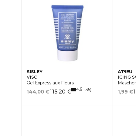
SISLEY
A'PIEU
VISO
ICING 
Gel Express aux Fleurs
Maschera
4.9
35
115,20 €
144,00 €
1,99 €