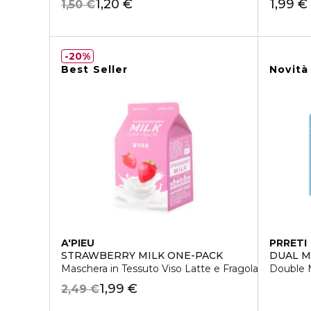
1,20 €
1,99 €
1,50 €
20%
Best Seller
Novità
A'PIEU
PRRETI
STRAWBERRY MILK ONE-PACK
DUAL M
Maschera in Tessuto Viso Latte e Fragola
Double 
1,99 €
2,49 €