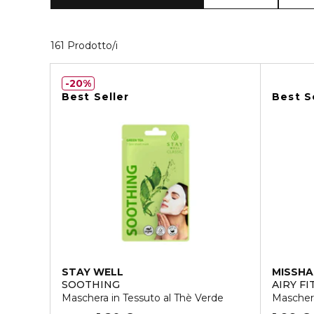
40 Prodotti visualizzati
161 Prodotto/i
20%
Best Seller
Best S
STAY WELL
MISSHA
SOOTHING
AIRY F
Maschera in Tessuto al Thè Verde
Maschera