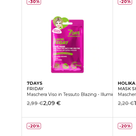
30%
20%
7DAYS
HOLIKA
FRIDAY
MASK S
Maschera Viso in Tessuto Blazing - Illuminante
Maschera
2,09 €
2,99 €
2,20 €
20%
20%