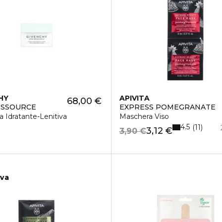
HY
APIVITA
68,00 €
ESSOURCE
EXPRESS POMEGRANATE
E
 Idratante-Lenitiva
Maschera Viso
4.5
11
3,12 €
3,90 €
iva