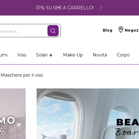
-31% SU 59€ A CARRELLO!
Blog
Negoz
so
Make-up
Profumi
umi
Viso
Solari ☀️
Make-Up
Novità
Corpo
Maschere per il viso