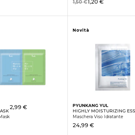
1,20 €
1,50 €
Novità
PYUNKANG YUL
2,99 €
ASK
HIGHLY MOISTURIZING ES
Mask
Maschera Viso Idratante
24,99 €