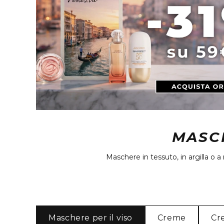
MASCH
Maschere in tessuto, in argilla o 
Maschere per il viso
Creme
Cr