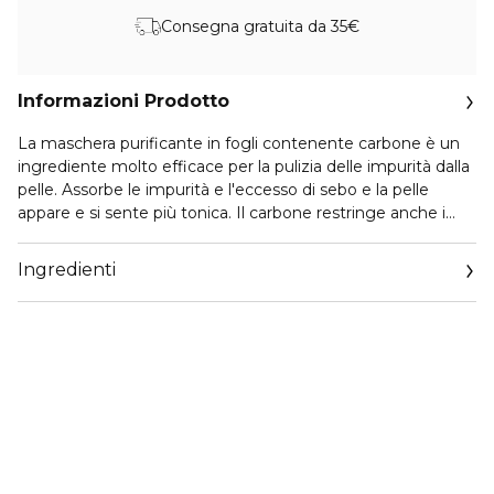
Consegna gratuita da 35€
Informazioni Prodotto
La maschera purificante in fogli contenente carbone è un
ingrediente molto efficace per la pulizia delle impurità dalla
pelle. Assorbe le impurità e l'eccesso di sebo e la pelle
appare e si sente più tonica. Il carbone restringe anche i
pori della pelle.
Ingredienti
Il super ingrediente di tendenza Centella Asiatica idrata e
lenisce intensamente la pelle. Il caffè aumenta la luminosità
della pelle e la lascia radiosa e dall'aspetto sano. L'estratto di
foglie di cachi agisce come un efficace antiossidante.