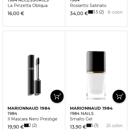
1984 ACCESSORIES
1984
La Pinzetta Obliqua
Rossetto Satinato
3.5
2
8 colori
16,00 €
34,00 €
MARIONNAUD 1984
MARIONNAUD 1984
1984
1984 NAILS
Il Mascara Nero Prestige
Smalto Gel
2
5
2
1
25 colori
19,90 €
13,90 €