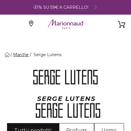
-31% SU 59€ A CARRELLO!
Marche
Serge Lutens
SERGE LUTENS
Tutti i prodotti
Profumi
Uomo