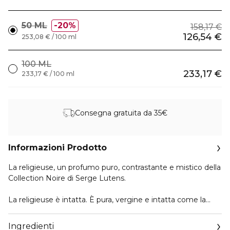
50 ML
20%
158,17 €
126,54 €
253,08 € / 100 ml
100 ML
233,17 €
233,17 € / 100 ml
Consegna gratuita da 35€
Informazioni Prodotto
La religieuse, un profumo puro, contrastante e mistico della
Collection Noire di Serge Lutens.
La religieuse è intatta. È pura, vergine e intatta come la
neve appena caduta. È così bianca e perfetta che a volte
quel piccolo diavolo che è dentro di noi ci spinge a
Ingredienti