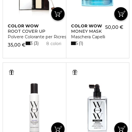
COLOR WOW
COLOR WOW
50,00 €
ROOT COVER UP
MONEY MASK
Polvere Colorante per Ricrescita
Maschera Capelli
3
5
3
1
8 colori
35,00 €