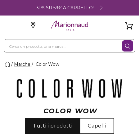
-31% SU 59€ A CARRELLO!
Marche
Color Wow
COLOR WOW
Tutti i prodotti
Capelli