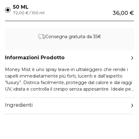
50 ML
36,00 €
72,00 € / 100 ml
Consegna gratuita da 35€
Informazioni Prodotto
Money Mist è uno spray leave-in ultraleggero che rende i
capelli immediatamente più forti, lucenti e dall’aspetto
“luxury”. Districa facilmente, protegge dal calore e dai raggi
UV, idrata e controlla il crespo senza appesantire. Ideale per
tutti i tipi di capelli.
Ingredienti