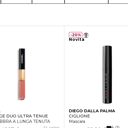
i tuoi filtri.
20%
Novità
L
DIEGO DALLA PALMA
GE DUO ULTRA TENUE
CIGLIONE
BBRA A LUNGA TENUTA
Mascara
4
1
14 colori