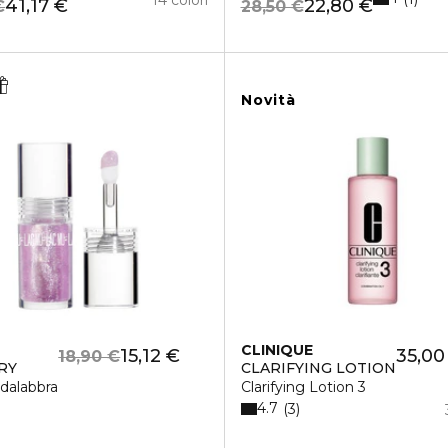
41,17 €
22,80 €
€
28,50 €
Novità
CLINIQUE
15,12 €
35,00
18,90 €
RY
CLARIFYING LOTION
idalabbra
Clarifying Lotion 3
4.7
3