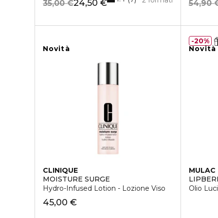
24,50 €
35,00 €
54,90 
20%
Novità
Novità
CLINIQUE
MULAC
MOISTURE SURGE
LIPBER
Hydro-Infused Lotion - Lozione Viso
Olio Luc
45,00 €