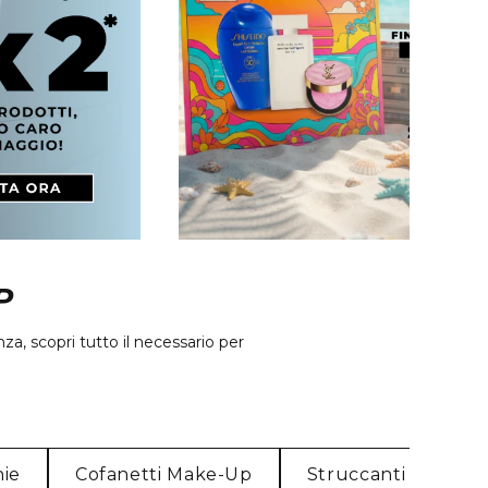
P
a, scopri tutto il necessario per
ie
Cofanetti Make-Up
Struccanti
Ac