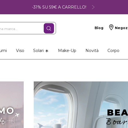
-31% SU 59€ A CARRELLO!
Blog
Negoz
umi
Viso
Solari ☀️
Make-Up
Novità
Corpo