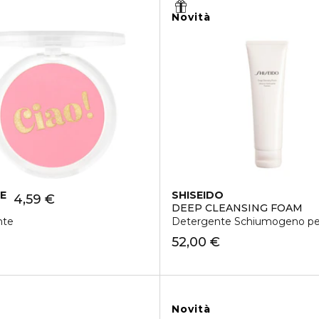
Novità
E
SHISEIDO
4,59 €
DEEP CLEANSING FOAM
nte
Detergente Schiumogeno per 
52,00 €
Novità