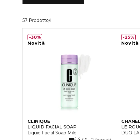
Visualizzati 40 prodotti che corrispondono a
57 Prodotto/i
30%
25%
Novità
Novità
CLINIQUE
CHANE
LIQUID FACIAL SOAP
LE ROU
Liquid Facial Soap Mild
DUO LA
4.4
7
2 formati