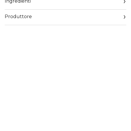
Ingredienti
Produttore
Email
contactmanufacturer@elcompanies.com