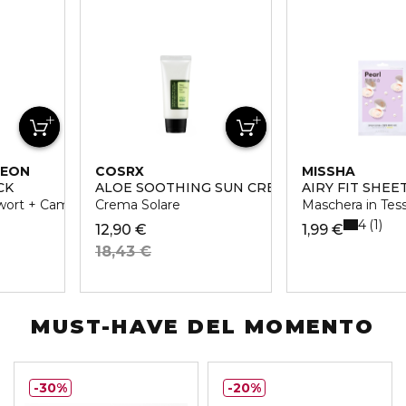
SEON
COSRX
MISSHA
CK
ALOE SOOTHING SUN CREAM SPF50
AIRY FIT SHEE
wort + Camelia
Crema Solare
Maschera in Tess
4
1
12,90 €
1,99 €
18,43 €
MUST-HAVE DEL MOMENTO
30%
20%