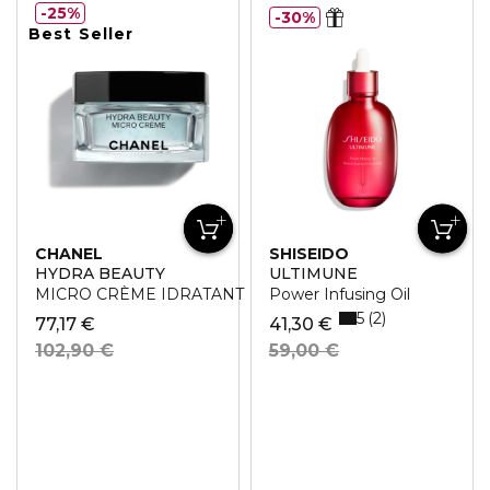
25%
30%
Best Seller
CHANEL
SHISEIDO
HYDRA BEAUTY
ULTIMUNE
MICRO CRÈME IDRATANTE RIMPOLPANTE RINFORZAN
Power Infusing Oil
5
2
77,17 €
41,30 €
102,90 €
59,00 €