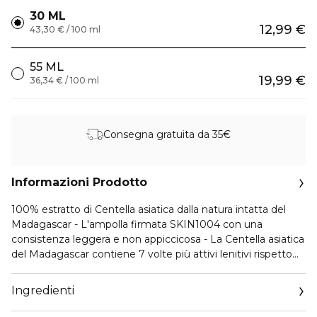
30 ML
12,99 €
43,30 € / 100 ml
55 ML
19,99 €
36,34 € / 100 ml
Consegna gratuita da 35€
Informazioni Prodotto
100% estratto di Centella asiatica dalla natura intatta del
Madagascar - L'ampolla firmata SKIN1004 con una
consistenza leggera e non appiccicosa - La Centella asiatica
del Madagascar contiene 7 volte più attivi lenitivi rispetto
ad altre centella asiatica - Contiene solo l'ingrediente più
efficace per massimizzare i benefici - Calma
Ingredienti
immediatamente e idrata la pelle sensibile