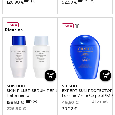
5
4.8
4
18
120,90 €
92,90 €
30%
35%
Ricarica
SHISEIDO
SHISEIDO
SKIN FILLER SERUM REFILL
EXPERT SUN PROTECTOR
Trattamento
Lozione Viso e Corpo SPF30
5
4
2 formati
158,83 €
46,50 €
226,90 €
30,22 €