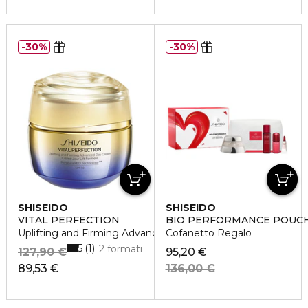
30%
30%
SHISEIDO
SHISEIDO
VITAL PERFECTION
BIO PERFORMANCE POUCH
Uplifting and Firming Advanced Day Cream SPF30
Cofanetto Regalo
5
1
2 formati
127,90 €
95,20 €
89,53 €
136,00 €