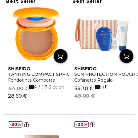
Best Seller
Best Seller
SHISEIDO
SHISEIDO
TANNING COMPACT SPF10
SUN PROTECTION POUCH 
Fondotinta Compatto
Cofanetto Regalo
4.7
5
19
1
3 colori
44,00 €
34,30 €
28,60 €
49,00 €
30%
30%