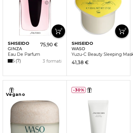
SHISEIDO
SHISEIDO
75,90 €
GINZA
WASO
Eau De Parfum
Yuzu-C Beauty Sleeping Mask 
5
7
3 formati
41,38 €
30%
Vegano