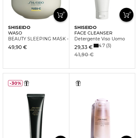
SHISEIDO
SHISEIDO
WASO
FACE CLEANSER
BEAUTY SLEEPING MASK - Maschera notte
Detergente Viso Uomo
4.7
3
49,90 €
29,33 €
41,90 €
30%