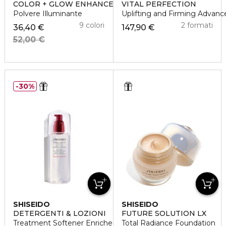
COLOR + GLOW ENHANCER
VITAL PERFECTION
Polvere Illuminante
Uplifting and Firming Advan
9 colori
2 formati
36,40 €
147,90 €
52,00 €
30%
SHISEIDO
SHISEIDO
DETERGENTI & LOZIONI
FUTURE SOLUTION LX
Treatment Softener Enriched
Total Radiance Foundation