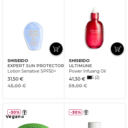
SHISEIDO
SHISEIDO
EXPERT SUN PROTECTOR
ULTIMUNE
Lotion Sensitive SPF50+
Power Infusing Oil
5
2
31,50 €
41,30 €
45,00 €
59,00 €
30%
30%
Vegano