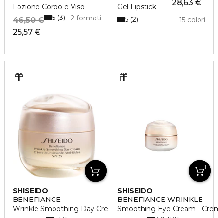
28,63 €
Lozione Corpo e Viso
Gel Lipstick
5
3
2 formati
5
2
46,50 €
15 colori
25,57 €
SHISEIDO
SHISEIDO
BENEFIANCE
BENEFIANCE WRINKLE
Wrinkle Smoothing Day Cream SPF 25
Smoothing Eye Cream - Crem