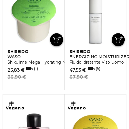
SHISEIDO
SHISEIDO
WASO
ENERGIZING MOISTURIZER
Shikulime Mega Hydrating Moisturizer Refill
Fluido idratante Viso Uomo
5
5
1
5
25,83 €
47,53 €
36,90 €
67,90 €
Vegano
Vegano