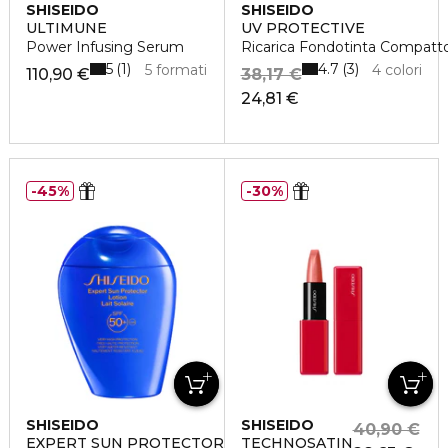
SHISEIDO
SHISEIDO
ULTIMUNE
UV PROTECTIVE
Power Infusing Serum
Ricarica Fondotinta Compat
5
4.7
1
3
5 formati
4 colori
110,90 €
38,17 €
24,81 €
45%
30%
SHISEIDO
SHISEIDO
40,90 €
EXPERT SUN PROTECTOR
TECHNOSATIN