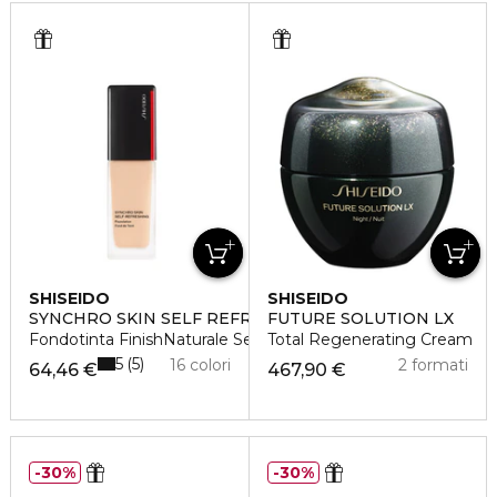
SHISEIDO
SHISEIDO
SYNCHRO SKIN SELF REFRESHING FOUNDATION
FUTURE SOLUTION LX
Fondotinta FinishNaturale Semi- Matte
Total Regenerating Cream
5
5
16 colori
2 formati
64,46 €
467,90 €
30%
30%