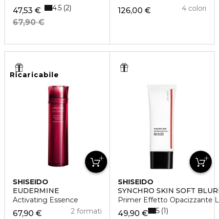
4.5
2
4 colori
47,53 €
126,00 €
67,90 €
Ricaricabile
SHISEIDO
SHISEIDO
EUDERMINE
SYNCHRO SKIN SOFT BLUR
Activating Essence
Primer Effetto Opacizzante 
5
1
2 formati
67,90 €
49,90 €