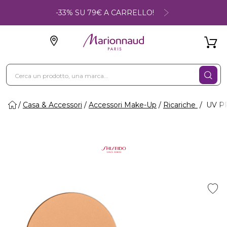
-33% SU 79€ A CARRELLO!
Casa & Accessori
Accessori Make-Up
Ricariche
UV PR