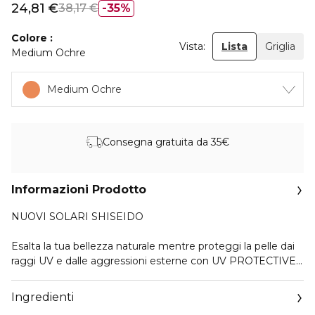
24,81 €
38,17 €
35%
Colore
Vista:
Lista
Griglia
Medium Ochre
Medium Ochre
Consegna gratuita da 35€
Informazioni Prodotto
NUOVI SOLARI SHISEIDO
Esalta la tua bellezza naturale mentre proteggi la pelle dai
raggi UV e dalle aggressioni esterne con UV PROTECTIVE
COMPACT FOUNDATION SPF30
Ingredienti
Resistente all'acqua e al sebo, questo fondotinta lascia un