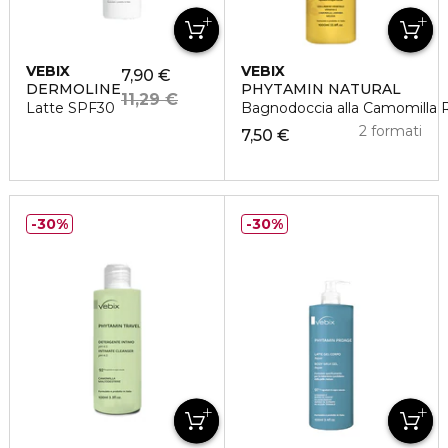
VEBIX
VEBIX
7,90 €
DERMOLINE
PHYTAMIN NATURAL
11,29 €
Latte SPF30
Bagnodoccia alla Camomilla R
2 formati
7,50 €
30%
30%