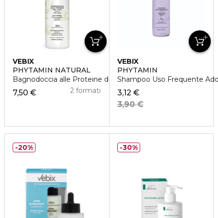
VEBIX
VEBIX
PHYTAMIN NATURAL
PHYTAMIN
Bagnodoccia alle Proteine del Latte Nutriente
Shampoo Uso Frequente Addol
2 formati
7,50 €
3,12 €
3,90 €
20%
30%