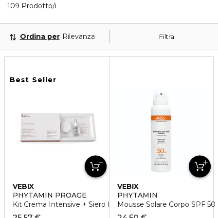
40 Prodotti visualizzati
109 Prodotto/i
Ordina per
Rilevanza
Filtra
Best Seller
VEBIX
VEBIX
PHYTAMIN PROAGE
PHYTAMIN
Kit Crema Intensive + Siero Liftante Specific
Mousse Solare Corpo SPF 50 P
25,57 €
24,50 €