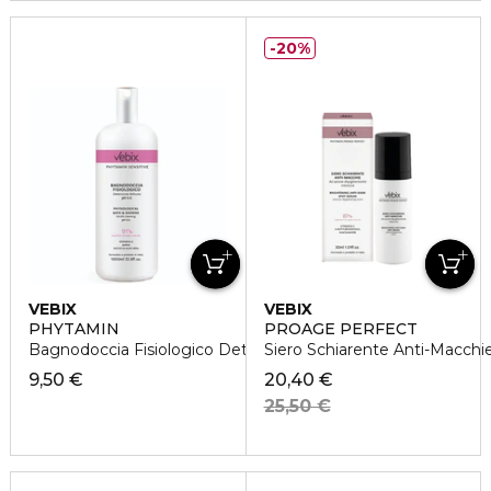
20%
VEBIX
VEBIX
PHYTAMIN
PROAGE PERFECT
Bagnodoccia Fisiologico Detersione Delicata pH 5.5
Siero Schiarente Anti-Macch
9,50 €
20,40 €
25,50 €