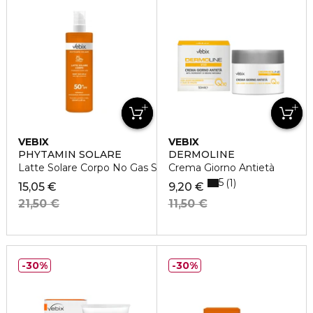
VEBIX
VEBIX
PHYTAMIN SOLARE
DERMOLINE
Latte Solare Corpo No Gas SPF50+ Kids
Crema Giorno Antietà
5
1
15,05 €
9,20 €
21,50 €
11,50 €
30%
30%