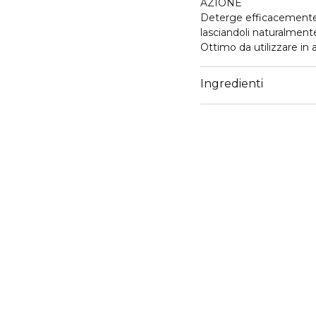
AZIONE
Deterge efficacemente e
lasciandoli naturalmente
Ottimo da utilizzare in
91% ingredienti di origi
Ingredienti
Dermatologicamente t
Testato a Nichel, Cromo
Senza siliconi, parabeni 
ATTIVI
Estratto di Melograno, 
vitamina B5).
USO
Applicare il prodotto su
necessario ripetere l’ap