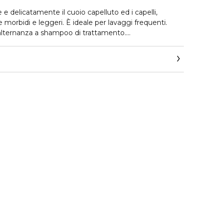
 delicatamente il cuoio capelluto ed i capelli,
 morbidi e leggeri. È ideale per lavaggi frequenti.
 alternanza a shampoo di trattamento.
ne naturale.
estato.
, Cobalto e Mercurio.
e paraffina.
Aloe Vera da coltivazione biologica, Pantenolo (pro-
i capelli bagnati e massaggiare. Risciacquare e se
plicazione.