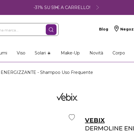
-31% SU 59€ A CARRELLO!
Blog
Negoz
umi
Viso
Solari ☀️
Make-Up
Novità
Corpo
NERGIZZANTE - Shampoo Uso Frequente
VEBIX
DERMOLINE EN