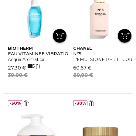
BIOTHERM
CHANEL
EAU VITAMINÉE VIBRATION BERGAMOTE
N°5
Acqua Aromatica
L'EMULSIONE PER IL COR
5
1
27,30 €
60,67 €
39,00 €
80,90 €
30%
30%