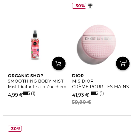
30%
ORGANIC SHOP
DIOR
SMOOTHING BODY MIST
MIS DIOR
Mist Idratante allo Zucchero Filato
CRÈME POUR LES MAINS
5
2
1
1
4,99 €
41,93 €
59,90 €
30%