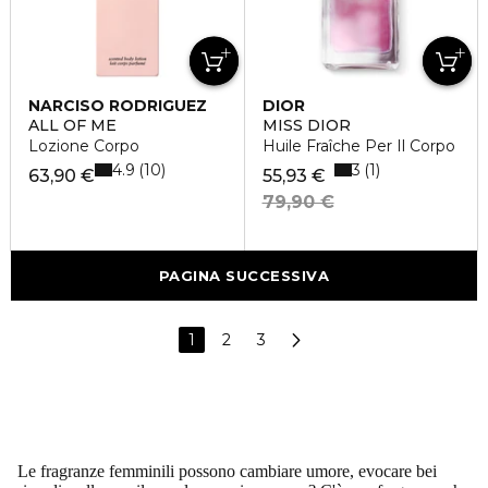
NARCISO RODRIGUEZ
DIOR
ALL OF ME
MISS DIOR
Lozione Corpo
Huile Fraîche Per Il Corpo
4.9
3
10
1
63,90 €
55,93 €
79,90 €
PAGINA SUCCESSIVA
1
2
3
Le fragranze femminili possono cambiare umore, evocare bei