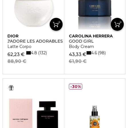
DIOR
CAROLINA HERRERA
J'ADORE LES ADORABLES
GOOD GIRL
Latte Corpo
Body Cream
4.8
4.6
132
98
62,23 €
43,33 €
88,90 €
61,90 €
30%