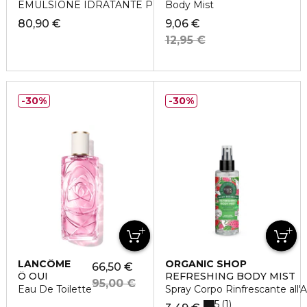
EMULSIONE IDRATANTE PER IL CORPO
Body Mist
80,90 €
9,06 €
12,95 €
30%
30%
LANCÔME
ORGANIC SHOP
66,50 €
Ô OUI
REFRESHING BODY MIST
95,00 €
Eau De Toilette
Spray Corpo Rinfrescante all'
5
1