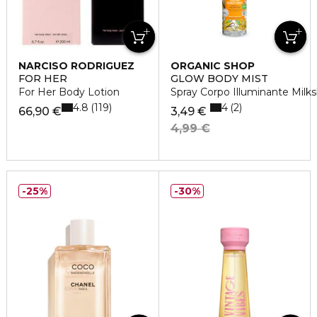
NARCISO RODRIGUEZ
ORGANIC SHOP
FOR HER
GLOW BODY MIST
For Her Body Lotion
Spray Corpo Illuminante Milksh
4.8
4
119
2
66,90 €
3,49 €
4,99 €
25%
30%