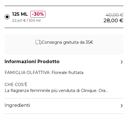
125 ML
30%
40,00 €
28,00 €
22,40 € / 100 ml
Consegna gratuita da 35€
Informazioni Prodotto
FAMIGLIA OLFATTIVA: Floreale fruttata
CHE COS’È
La fragranza femminile più venduta di Clinique. Ora
disponibile in un fresco body mist.
Ingredienti
Testato contro le allergie.
NOTE OLFATTIVE
NOTE DI TESTA: Pompelmo rosso rubino, mandarino,