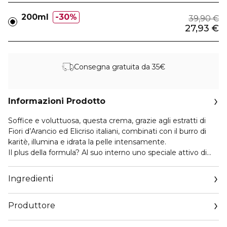
200ml
30%
39,90 €
27,93 €
Consegna gratuita da 35€
Informazioni Prodotto
Soffice e voluttuosa, questa crema, grazie agli estratti di
Fiori d’Arancio ed Elicriso italiani, combinati con il burro di
karitè, illumina e idrata la pelle intensamente.
Il plus della formula? Al suo interno uno speciale attivo di
neurocosmesi, l’estratto di Pepe di Timut, che stimola una
sensazione di energia e positività. La sua texture cremosa
Ingredienti
avvolge il corpo come una carezza, mentre la sua fragranza
dalle briose note agrumate, esaltate da un bouquet soave
Produttore
di neroli, che si fondono a tocchi aromatici e profondi di
elicriso, lascia sulla pelle un leggero profumo, rendendo
Email