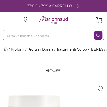
-33% SU 79€ A CARRELLO!
Profumi
Profumi Donna
Trattamenti Corpo
BENESSER