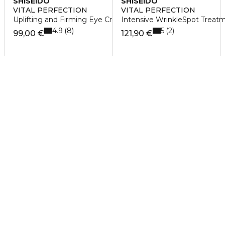
SHISEIDO
SHISEIDO
VITAL PERFECTION
VITAL PERFECTION
Uplifting and Firming Eye Cream
Intensive WrinkleSpot Treatm
4.9
5
8
2
99,00 €
121,90 €