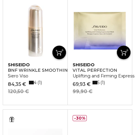
SHISEIDO
SHISEIDO
BNF WRINKLE SMOOTHING
VITAL PERFECTION
Siero Viso
Uplifting and Firming Expres
4
5
1
1
84,35 €
69,93 €
120,50 €
99,90 €
30%