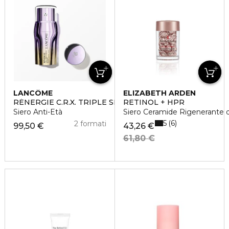
LANCÔME
ELIZABETH ARDEN
RÉNERGIE C.R.X. TRIPLE SERUM RETINOL
RETINOL + HPR
Siero Anti-Età
Siero Ceramide Rigenerante de
5
6
2 formati
99,50 €
43,26 €
61,80 €