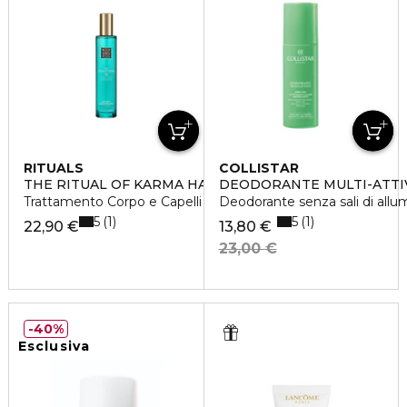
RITUALS
COLLISTAR
THE RITUAL OF KARMA HAIR & BODY MIST
DEODORANTE MULTI-ATTIV
Trattamento Corpo e Capelli
Deodorante senza sali di allu
5
5
1
1
22,90 €
13,80 €
23,00 €
40%
Esclusiva