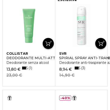
COLLISTAR
SVR
DEODORANTE MULTI-ATTIVO - CREMA AL LATTE DI RIS
SPIRIAL SPRAY ANTI-TRA
Deodorante senza alcool
Deodorante anti-traspirante a
5
5
1
3
13,80 €
8,94 €
23,00 €
14,90 €
40%