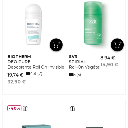
BIOTHERM
SVR
8,94 €
DEO PURE
SPIRIAL
14,90 €
Deodorante Roll On Invisible 48 ore
Roll-On Végétal
4.9
7
5
5
19,74 €
32,90 €
40%