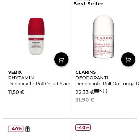
Best Seller
VEBIX
CLARINS
PHYTAMIN
DEODORANTI
Deodorante Roll On ad Azione Assorbente
Deodorante Roll-On Lunga D
5
1
11,50 €
22,33 €
31,90 €
40%
40%