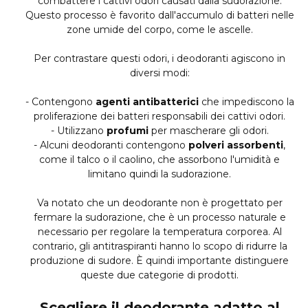
combattere i cattivi odori causati dalla sudorazione.
Questo processo è favorito dall'accumulo di batteri nelle
zone umide del corpo, come le ascelle.
Per contrastare questi odori, i deodoranti agiscono in
diversi modi:
- Contengono
agenti antibatterici
che impediscono la
proliferazione dei batteri responsabili dei cattivi odori.
- Utilizzano
profumi
per mascherare gli odori.
- Alcuni deodoranti contengono
polveri assorbenti
,
come il talco o il caolino, che assorbono l'umidità e
limitano quindi la sudorazione.
Va notato che un deodorante non è progettato per
fermare la sudorazione, che è un processo naturale e
necessario per regolare la temperatura corporea. Al
contrario, gli antitraspiranti hanno lo scopo di ridurre la
produzione di sudore. È quindi importante distinguere
queste due categorie di prodotti.
Scegliere il deodorante adatto al