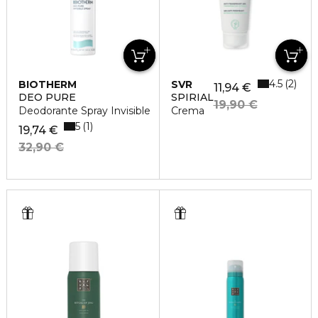
4.5
2
BIOTHERM
SVR
11,94 €
DEO PURE
SPIRIAL
19,90 €
Deodorante Spray Invisible
Crema
5
1
19,74 €
32,90 €