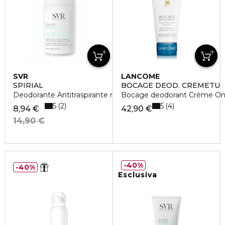
SVR
LANCÔME
SPIRIAL
BOCAGE DEOD. CREMETU
Deodorante Antitraspirante roll-on
Bocage deodorant Crème On
5
5
2
4
8,94 €
42,90 €
14,90 €
40%
40%
Esclusiva