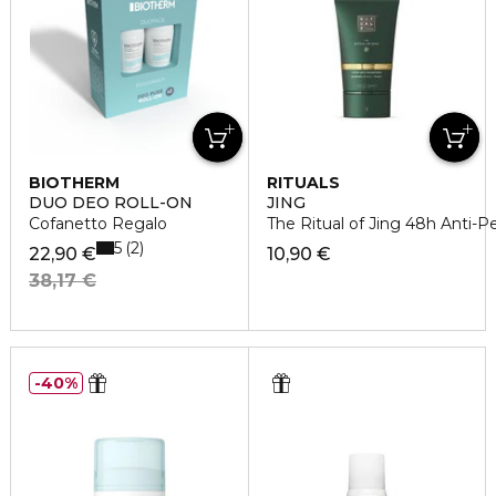
BIOTHERM
RITUALS
DUO DEO ROLL-ON
JING
Cofanetto Regalo
The Ritual of Jing 48h Anti-P
5
2
22,90 €
10,90 €
38,17 €
40%