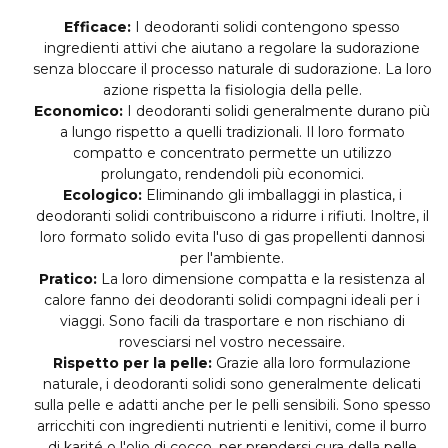
Efficace:
I deodoranti solidi contengono spesso
ingredienti attivi che aiutano a regolare la sudorazione
senza bloccare il processo naturale di sudorazione. La loro
azione rispetta la fisiologia della pelle.
Economico:
I deodoranti solidi generalmente durano più
a lungo rispetto a quelli tradizionali. Il loro formato
compatto e concentrato permette un utilizzo
prolungato, rendendoli più economici.
Ecologico:
Eliminando gli imballaggi in plastica, i
deodoranti solidi contribuiscono a ridurre i rifiuti. Inoltre, il
loro formato solido evita l'uso di gas propellenti dannosi
per l'ambiente.
Pratico:
La loro dimensione compatta e la resistenza al
calore fanno dei deodoranti solidi compagni ideali per i
viaggi. Sono facili da trasportare e non rischiano di
rovesciarsi nel vostro necessaire.
Rispetto per la pelle:
Grazie alla loro formulazione
naturale, i deodoranti solidi sono generalmente delicati
sulla pelle e adatti anche per le pelli sensibili. Sono spesso
arricchiti con ingredienti nutrienti e lenitivi, come il burro
di karité o l'olio di cocco, per prendersi cura della pelle