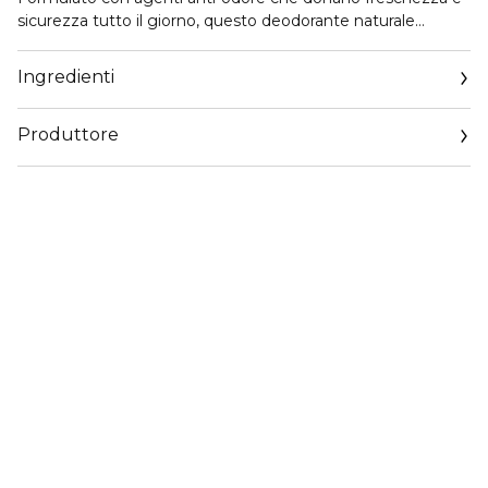
sicurezza tutto il giorno, questo deodorante naturale
contiene anche prebiotici e pro-vitamina B5 per una pelle
morbida, liscia e idratata. Rendi ancora più preziosa la tua
Ingredienti
routine quotidiana con il profumo estivo del fiore di loto e
del tè bianco.
Produttore
Email
qualityenquiries@rituals.com