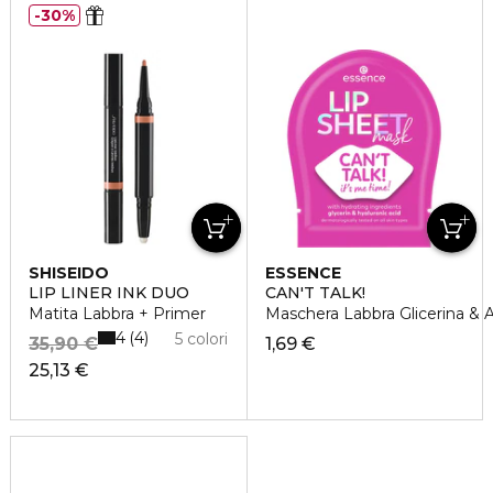
30%
SHISEIDO
ESSENCE
LIP LINER INK DUO
CAN'T TALK!
Matita Labbra + Primer
Maschera Labbra Glicerina & A
4
4
5 colori
35,90 €
1,69 €
25,13 €