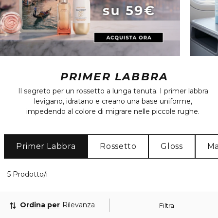
PRIMER LABBRA
Il segreto per un rossetto a lunga tenuta. I primer labbra
levigano, idratano e creano una base uniforme,
impedendo al colore di migrare nelle piccole rughe.
Primer Labbra
Rossetto
Gloss
Ma
5 Prodotti visualizzati
5 Prodotto/i
Ordina per
Rilevanza
Filtra