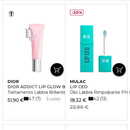
20%
DIOR
MULAC
DIOR ADDICT LIP GLOW BUTTER
LIP CEO
Trattamento Labbra Brillante Peptide + Ceramide
Olio Labbra Rimpolpante PH
4.7
4.2
7
13
5 colori
51,90 €
18,32 €
22,90 €